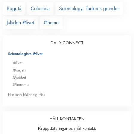
Bogotá
Colombia
Scientology: Tankens grunder
Jultiden @livet
@home
DAILY CONNECT
Scientologists @livet
@livet
@orgen
@jobbet
@hemma
Hur man håller sig frisk
HÅLL KONTAKTEN
Få uppdateringar och håll kontakt.