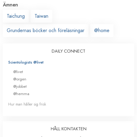
Ämnen
Taichung
Taiwan
Grundernas böcker och föreläsningar
@home
DAILY CONNECT
Scientologists @livet
@livet
@orgen
@jobbet
@hemma
Hur man håller sig frisk
HÅLL KONTAKTEN