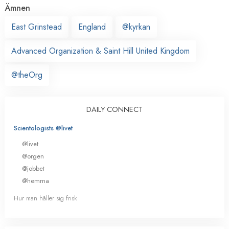
Ämnen
East Grinstead
England
@kyrkan
Advanced Organization & Saint Hill United Kingdom
@theOrg
DAILY CONNECT
Scientologists @livet
@livet
@orgen
@jobbet
@hemma
Hur man håller sig frisk