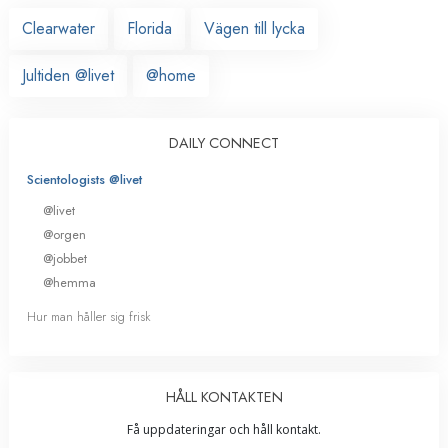
Clearwater
Florida
Vägen till lycka
Jultiden @livet
@home
DAILY CONNECT
Scientologists @livet
@livet
@orgen
@jobbet
@hemma
Hur man håller sig frisk
HÅLL KONTAKTEN
Få uppdateringar och håll kontakt.