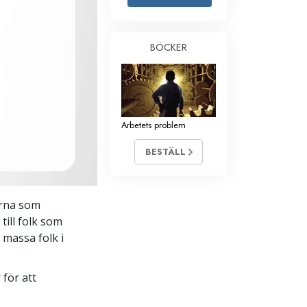
Barn
BÖCKER
Verktyg för arbetslivet
Etik och tillstånden
Orsaken till undertryckande
Arbetets problem
Undersökningar
Organiseringens grunder
BESTÄLL
Grunderna i public relations
Targets och mål
orna som
till folk som
Studieteknologin
 massa folk i
Kommunikation
för att