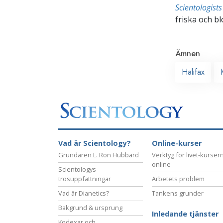
Scientologis
friska och bl
Ämnen
Halifax
Vad är Scientology?
Online-kurser
Grundaren L. Ron Hubbard
Verktyg för livet-kurser
online
Scientologys
trosuppfattningar
Arbetets problem
Vad är Dianetics?
Tankens grunder
Bakgrund & ursprung
Inledande tjänster
Kodexar och