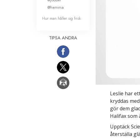
@hemma
Hur man håller sig frisk
TIPSA ANDRA
Leslie har e
kryddas med 
gör dem glada
Halifax som 
Upptäck Scie
återställa gl