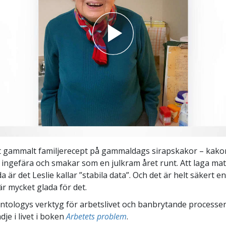
tt gammalt familjerecept på gammaldags sirapskakor – kak
ingefära och smakar som en julkram året runt. Att laga mat 
 är det Leslie kallar ”stabila data”. Och det är helt säkert en
är mycket glada för det.
ntologys verktyg för arbetslivet och banbrytande processer 
ädje i livet i boken
Arbetets problem
.