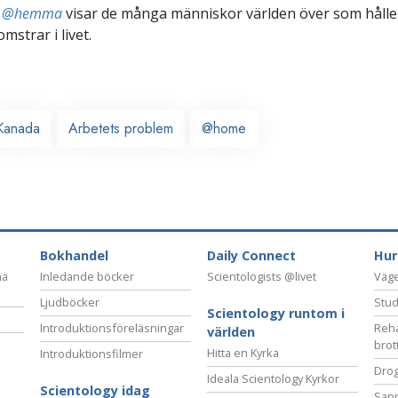
ts @hemma
visar de många människor världen över som håller
omstrar i livet.
Kanada
Arbetets problem
@home
Bokhandel
Daily Connect
Hur
na
Inledande böcker
Scientologists @livet
Vägen
Ljudböcker
Stud
Scientology runtom i
Introduktionsföreläsningar
Reha
världen
brot
Hitta en Kyrka
Introduktionsfilmer
Drog
Ideala Scientology Kyrkor
Scientology idag
San