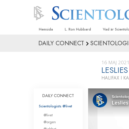
Hemsida
L. Ron Hubbard
Vad är Sciento
DAILY CONNECT
SCIENTOLOGI
Trossatser och r
Scientologys tr
16 MAJ 202
Vad scientologe
LESLIE
Scientology
HALIFAX I 
Träffa en scient
Inne i en Kyrka
DAILY CONNECT
Scientologys gr
Scientologists @livet
En introduktion ti
@livet
Kärlek och hat 
@orgen
Vad är storhet?
@jobbet