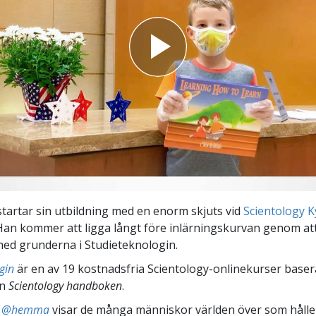
startar sin utbildning med en enorm skjuts vid
Scientology K
 Han kommer att ligga långt före inlärningskurvan genom att
med grunderna i Studieteknologin.
gin
är en av 19 kostnadsfria Scientology-onlinekurser base
ån
Scientology handboken
.
ts @hemma
visar de många människor världen över som håller