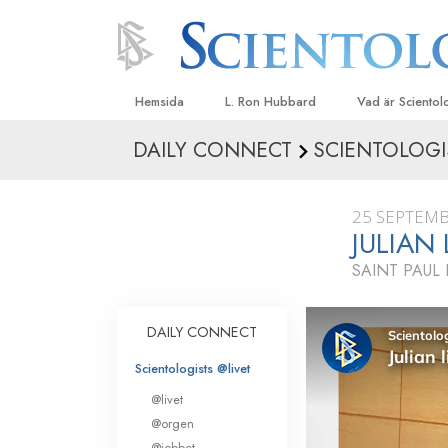
Hemsida
L. Ron Hubbard
Vad är Sciento
DAILY CONNECT
SCIENTOLOGI
Trossatser och r
Scientologys tr
25 SEPTEMB
Vad scientologe
JULIAN
Scientology
SAINT PAUL
Träffa en scient
Inne i en Kyrka
DAILY CONNECT
Scientologys gr
Scientologists @livet
En introduktion ti
@livet
Kärlek och hat 
@orgen
Vad är storhet?
@jobbet