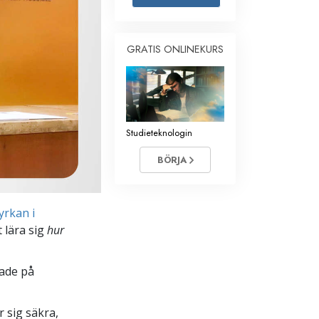
Barn
GRATIS ONLINEKURS
Verktyg för arbetslivet
Etik och tillstånden
Orsaken till undertryckande
Undersökningar
Studieteknologin
Organiseringens grunder
BÖRJA
Grunderna i public relations
Targets och mål
yrkan i
 lära sig
hur
Studieteknologin
Kommunikation
rade på
 sig säkra,