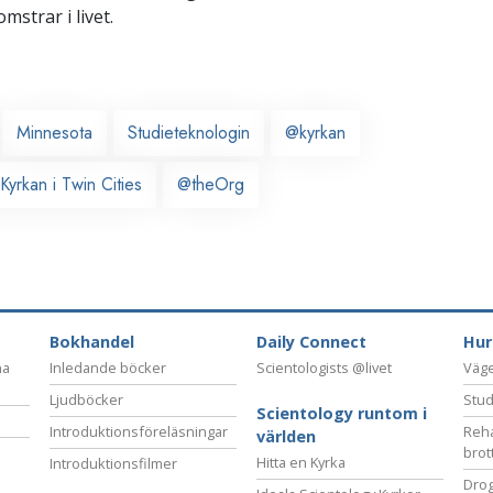
omstrar i livet.
Minnesota
Studieteknologin
@kyrkan
Kyrkan i Twin Cities
@theOrg
Bokhandel
Daily Connect
Hur
na
Inledande böcker
Scientologists @livet
Vägen
Ljudböcker
Stud
Scientology runtom i
Introduktionsföreläsningar
Reha
världen
brot
Hitta en Kyrka
Introduktionsfilmer
Drog