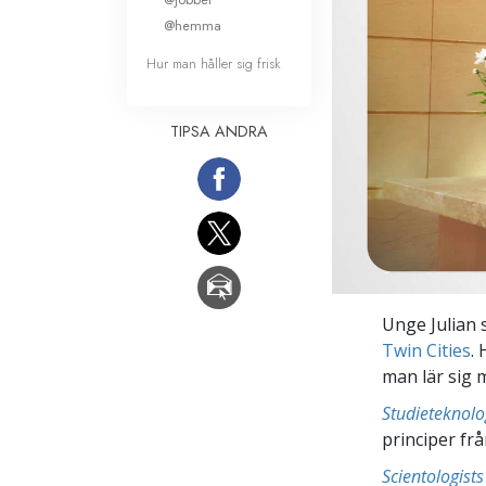
@hemma
Hur man håller sig frisk
TIPSA ANDRA
Unge Julian 
Twin Cities
.
man lär sig 
Studieteknolo
principer fr
Scientologis