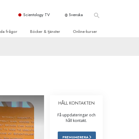
Scientology TV
Svenska
llda frågor
Böcker & tjänster
Online-kurser
d och grundläggande
inledande böckerna
Hur man löser konflikter
dböcker
Tillvarons dynamiker
 Kyrka
oduktions-
Beståndsdelarna i förståelse
ogys organisationer
eläsningar
Lösningar för en farlig omgivning
oduktionsfilmer
Assister för sjukdomar och skador
dande tjänster
HÅLL KONTAKTEN
er
Integritet och ärlighet
Få uppdateringar och
heter
Äktenskap
håll kontakt.
Den emotionella Tonskalan
PRENUMERERA
Svar på drogproblemet