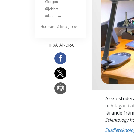
@orgen
@jobbet
@hemma
Hur man håller sig frisk
TIPSA ANDRA
Alexa studer
och lagar bät
lärande främ
Scientology 
Studieteknolo