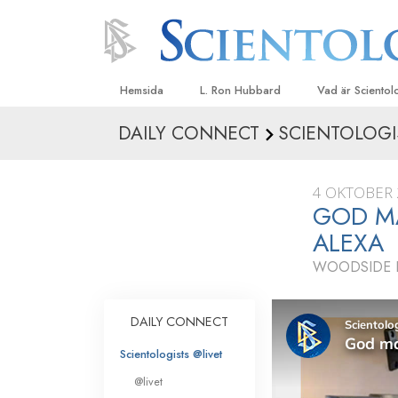
Hemsida
L. Ron Hubbard
Vad är Sciento
DAILY CONNECT
SCIENTOLOGI
Trossatser och r
Scientologys tr
4 OKTOBER 
Vad scientologe
GOD M
Scientology
ALEXA
Träffa en scient
WOODSIDE I
Inne i en Kyrka
Scientologys gr
DAILY CONNECT
En introduktion ti
Scientologists @livet
Kärlek och hat 
@livet
Vad är storhet?