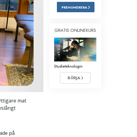
PRENUMERERA
Barn
Verktyg för arbetslivet
GRATIS ONLINEKURS
Etik och tillstånden
Orsaken till undertryckande
Undersökningar
Studieteknologin
Organiseringens grunder
BÖRJA
Grunderna i public relations
Targets och mål
yttigare mat
Studieteknologin
vslångt
Kommunikation
rade på