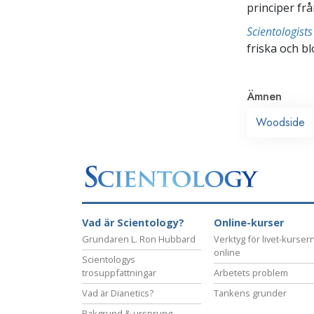
principer fr
Scientologis
friska och bl
Ämnen
Woodside
Vad är Scientology?
Online-kurser
Grundaren L. Ron Hubbard
Verktyg för livet-kurser
online
Scientologys
trosuppfattningar
Arbetets problem
Vad är Dianetics?
Tankens grunder
Bakgrund & ursprung