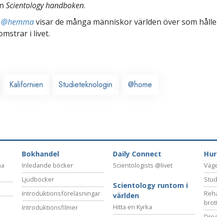
ån
Scientology handboken
.
ts @hemma
visar de många människor världen över som håller
omstrar i livet.
Kalifornien
Studieteknologin
@home
Bokhandel
Daily Connect
Hur
na
Inledande böcker
Scientologists @livet
Vägen
Ljudböcker
Stud
Scientology runtom i
Introduktionsföreläsningar
Reha
världen
brot
Hitta en Kyrka
Introduktionsfilmer
Drog