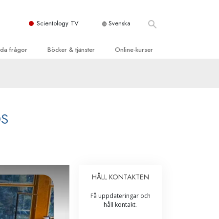
Scientology TV
Svenska
llda frågor
Böcker & tjänster
Online-kurser
d och grundläggande
inledande böckerna
Hur man löser konflikter
dböcker
Tillvarons dynamiker
 Kyrka
oduktions-
Beståndsdelarna i förståelse
S
ogys organisationer
eläsningar
Lösningar för en farlig omgivning
oduktionsfilmer
Assister för sjukdomar och skador
dande tjänster
er
Integritet och ärlighet
HÅLL KONTAKTEN
heter
Äktenskap
Få uppdateringar och
Den emotionella Tonskalan
håll kontakt.
Svar på drogproblemet