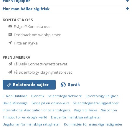
Hur vi hjälper
Hur man håller sig frisk
KONTAKTA OSS
Frågor? Kontakta oss
Feedback om webbplatsen
Hitta en Kyrka
PRENUMERERA
Få Daily Connect-nyhetsbrevet
Få Scientology idag-nyhetsbrevet
Relaterade sajter
Språk
L. Ron Hubbard
Dianetik
Scientology Network
Scientology Religion
David Miscavige
Börja på en online-kurs
Scientologys frivilligpastorer
International Association of Scientologists
Vägen till lycka
Narconon
Till stöd för en drogfri värld
Enade för mänskliga rättigheter
Ungdomar för mänskliga rättigheter
Kommittén för mänskliga rättigheter