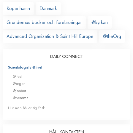
Köpenhamn
Danmark
Grundernas böcker och föreläsningar
@kyrkan
Advanced Organization & Saint Hill Europe
@theOrg
DAILY CONNECT
Scientologists @livet
@livet
@orgen
@jobbet
@hemma
Hur man håller sig frisk
HÅLL KONTAKTEN