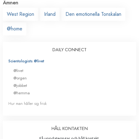
Ämnen
West Region
Irland
Den emotionella Tonskalan
@home
DAILY CONNECT
Scientologists @livet
@livet
@orgen
@jobbet
@hemma
Hur man håller sig frisk
HÅLL KONTAKTEN
Få uppdateringar och håll kontakt.