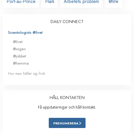
Port-au-Prince
Haiti
Arbetets problem
@life
DAILY CONNECT
Scientologists @livet
@livet
@orgen
@jobbet
@hemma
Hur man håller sig frisk
HÅLL KONTAKTEN
Få uppdateringar och håll kontakt.
PRENUMERERA