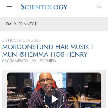
DAILY CONNECT
30 NOVEMBER 2020
MORGONSTUND HAR MUSIK I
MUN @HEMMA HOS HENRY
SACRAMENTO I KALIFORNIEN