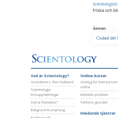
Scientologis
friska och bl
Ämnen
Ciudad del
Vad är Scientology?
Online-kurser
Grundaren L. Ron Hubbard
Verktyg för livet-kurser
online
Scientologys
trosuppfattningar
Arbetets problem
Vad är Dianetics?
Tankens grunder
Bakgrund & ursprung
Inledande tjänster
Kodexar och