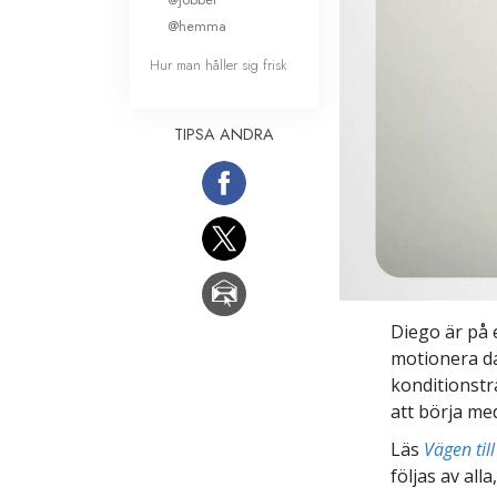
@hemma
Hur man håller sig frisk
TIPSA ANDRA
Diego är på e
motionera da
konditionstr
att börja med
Läs
Vägen till
följas av all