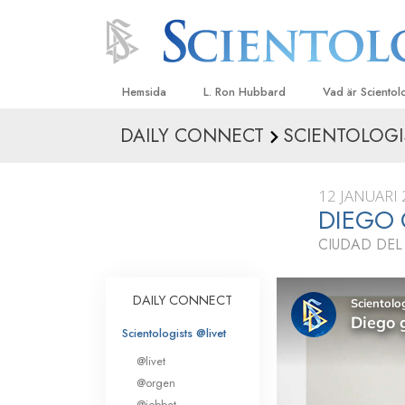
Hemsida
L. Ron Hubbard
Vad är Sciento
DAILY CONNECT
SCIENTOLOGI
Trossatser och r
Scientologys tr
12 JANUARI
Vad scientologe
DIEGO
Scientology
CIUDAD DEL
Träffa en scient
Inne i en Kyrka
DAILY CONNECT
Scientologys gr
Scientologists @livet
En introduktion ti
@livet
Kärlek och hat 
@orgen
Vad är storhet?
@jobbet