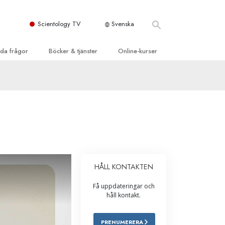
Scientology TV
Svenska
llda frågor
Böcker & tjänster
Online-kurser
d och grundläggande
inledande böckerna
Hur man löser konflikter
dböcker
Tillvarons dynamiker
 Kyrka
oduktions-
Beståndsdelarna i förståelse
ogys organisationer
eläsningar
Lösningar för en farlig omgivning
oduktionsfilmer
Assister för sjukdomar och skador
dande tjänster
HÅLL KONTAKTEN
er
Integritet och ärlighet
Få uppdateringar och
heter
Äktenskap
håll kontakt.
Den emotionella Tonskalan
PRENUMERERA
Svar på drogproblemet