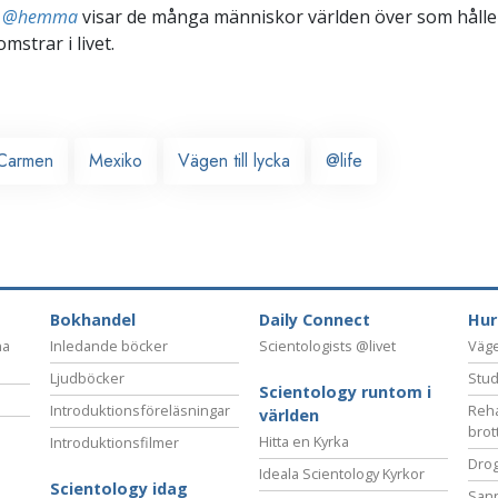
ts @hemma
visar de många människor världen över som håller
omstrar i livet.
 Carmen
Mexiko
Vägen till lycka
@life
Bokhandel
Daily Connect
Hur
na
Inledande böcker
Scientologists @livet
Vägen
Ljudböcker
Stud
Scientology runtom i
Introduktionsföreläsningar
Reha
världen
brot
Hitta en Kyrka
Introduktionsfilmer
Drog
Ideala Scientology Kyrkor
Scientology idag
San