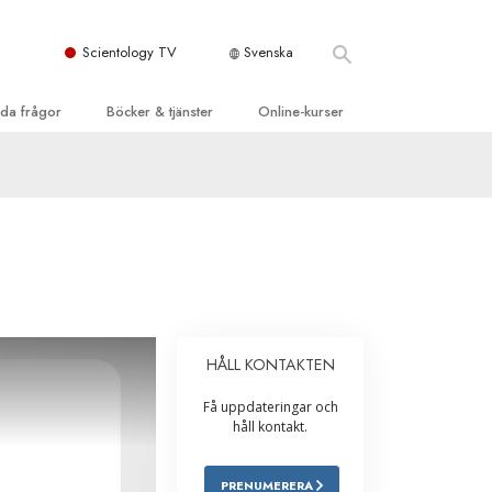
Scientology TV
Svenska
llda frågor
Böcker & tjänster
Online-kurser
d och grundläggande
inledande böckerna
Hur man löser konflikter
dböcker
Tillvarons dynamiker
 Kyrka
oduktions-
Beståndsdelarna i förståelse
ogys organisationer
eläsningar
Lösningar för en farlig omgivning
oduktionsfilmer
Assister för sjukdomar och skador
dande tjänster
HÅLL KONTAKTEN
er
Integritet och ärlighet
Få uppdateringar och
heter
Äktenskap
håll kontakt.
Den emotionella Tonskalan
PRENUMERERA
Svar på drogproblemet