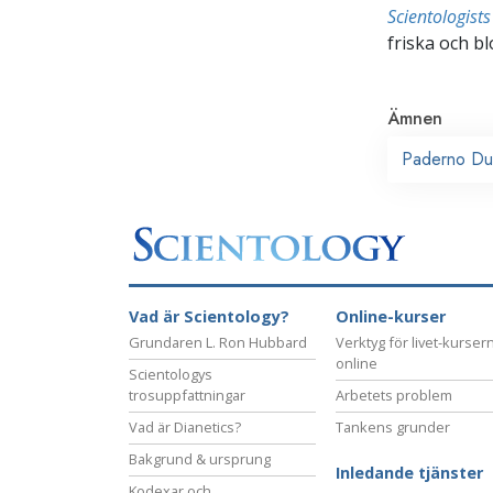
Scientologis
friska och bl
Ämnen
Paderno D
Vad är Scientology?
Online-kurser
Grundaren L. Ron Hubbard
Verktyg för livet-kurser
online
Scientologys
trosuppfattningar
Arbetets problem
Vad är Dianetics?
Tankens grunder
Bakgrund & ursprung
Inledande tjänster
Kodexar och