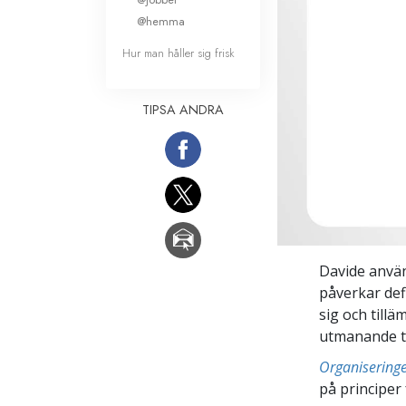
@hemma
Hur man håller sig frisk
TIPSA ANDRA
Davide använ
påverkar defi
sig och till
utmanande ti
Organisering
på principer