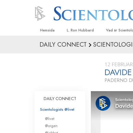
Hemsida
L. Ron Hubbard
Vad är Sciento
DAILY CONNECT
SCIENTOLOGI
Trossatser och r
Scientologys tr
12 FEBRUAR
Vad scientologe
DAVIDE
Scientology
PADERNO DU
Träffa en scient
Inne i en Kyrka
DAILY CONNECT
Scientologys gr
Scientologists @livet
En introduktion ti
@livet
Kärlek och hat 
@orgen
Vad är storhet?
@jobbet