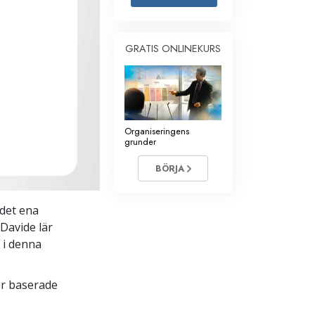
Barn
GRATIS ONLINEKURS
Verktyg för arbetslivet
Etik och tillstånden
Orsaken till undertryckande
Undersökningar
Organiseringens
grunder
Organiseringens grunder
BÖRJA
Grunderna i public relations
Targets och mål
 det ena
 Davide lär
Studieteknologin
n i denna
Kommunikation
er baserade