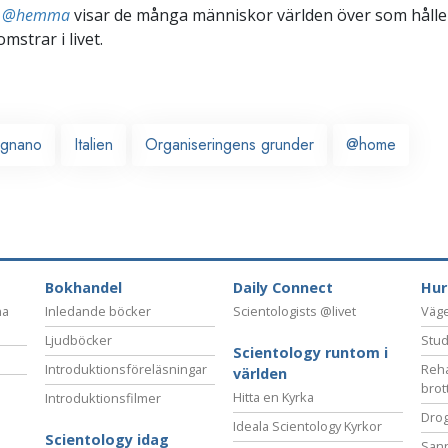
ts @hemma
visar de många människor världen över som håller
omstrar i livet.
ugnano
Italien
Organiseringens grunder
@home
Bokhandel
Daily Connect
Hur
na
Inledande böcker
Scientologists @livet
Vägen
Ljudböcker
Stud
Scientology runtom i
Introduktionsföreläsningar
Reha
världen
brot
Hitta en Kyrka
Introduktionsfilmer
Drog
Ideala Scientology Kyrkor
Scientology idag
San