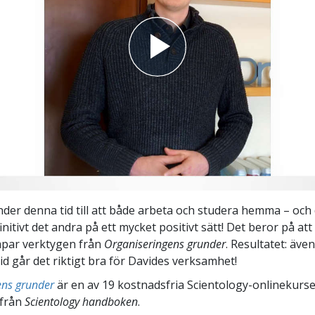
der denna tid till att både arbeta och studera hemma – och
nitivt det andra på ett mycket positivt sätt! Det beror på att
ämpar verktygen från
Organiseringens grunder
. Resultatet: äve
d går det riktigt bra för Davides verksamhet!
ens grunder
är en av 19 kostnadsfria Scientology-onlinekurs
 från
Scientology handboken
.