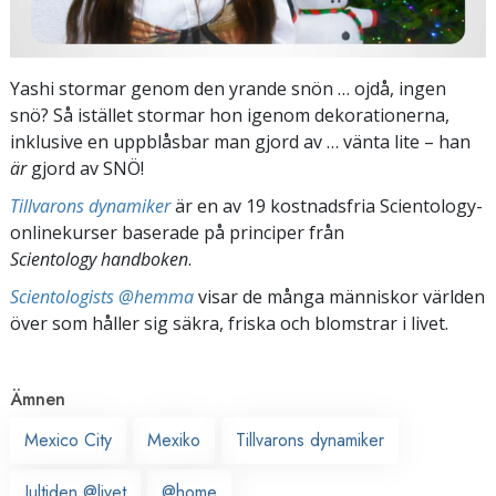
Yashi stormar genom den yrande snön … ojdå, ingen
snö? Så istället stormar hon igenom dekorationerna,
inklusive en uppblåsbar man gjord av … vänta lite – han
är
gjord av SNÖ!
Tillvarons dynamiker
är en av 19 kostnadsfria Scientology-
onlinekurser baserade på principer från
Scientology handboken
.
Scientologists @hemma
visar de många människor världen
över som håller sig säkra, friska och blomstrar i livet.
Ämnen
Mexico City
Mexiko
Tillvarons dynamiker
Jultiden @livet
@home