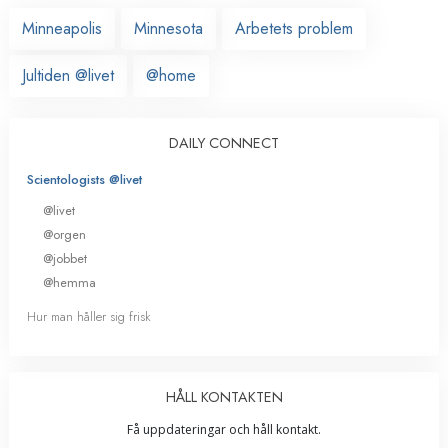
Minneapolis
Minnesota
Arbetets problem
Jultiden @livet
@home
DAILY CONNECT
Scientologists @livet
@livet
@orgen
@jobbet
@hemma
Hur man håller sig frisk
HÅLL KONTAKTEN
Få uppdateringar och håll kontakt.