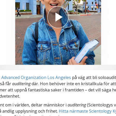
d
Advanced Organization Los Angeles
på väg att bli soloaudi
så får
auditering
där. Hon behöver inte en kristallkula för at
er att uppnå fantastiska saker i framtiden – det vill säga he
dvetenhet.
unt om i världen, deltar människor i
auditering
(Scientologys 
å andlig upplysning och frihet.
Hitta närmaste Scientology K