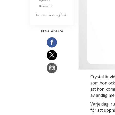
@hemma
Hur man håller sig frisk
TIPSA ANDRA
Crystal är vi
som hon ock
att hon komm
av andlig me
Varje dag, r
för att uppn