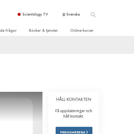
Scientology TV
Svenska
llda frågor
Böcker & tjänster
Online-kurser
d och grundläggande
inledande böckerna
Hur man löser konflikter
dböcker
Tillvarons dynamiker
 Kyrka
oduktions-
Beståndsdelarna i förståelse
ogys organisationer
eläsningar
Lösningar för en farlig omgivning
oduktionsfilmer
Assister för sjukdomar och skador
dande tjänster
HÅLL KONTAKTEN
er
Integritet och ärlighet
Få uppdateringar och
heter
Äktenskap
håll kontakt.
Den emotionella Tonskalan
PRENUMERERA
Svar på drogproblemet