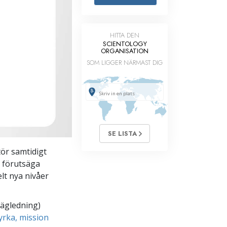
Barn
HITTA DEN
Verktyg för arbetslivet
SCIENTOLOGY
ORGANISATION
Etik och tillstånden
SOM LIGGER NÄRMAST DIG
Orsaken till undertryckande
Undersökningar
Organiseringens grunder
Grunderna i public relations
SE LISTA
Targets och mål
tör samtidigt
t förutsäga
Studieteknologin
lt nya nivåer
Kommunikation
vägledning)
yrka, mission