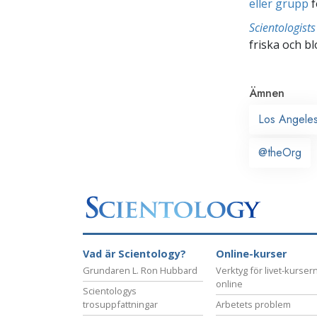
eller grupp
f
Scientologis
friska och bl
Ämnen
Los Angele
@theOrg
Vad är Scientology?
Online-kurser
Grundaren L. Ron Hubbard
Verktyg för livet-kurser
online
Scientologys
trosuppfattningar
Arbetets problem