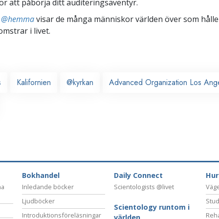
ör att påbörja ditt auditeringsäventyr.
ts @hemma
visar de många människor världen över som håller
omstrar i livet.
s
Kalifornien
@kyrkan
Advanced Organization Los Ang
Bokhandel
Daily Connect
Hur
na
Inledande böcker
Scientologists @livet
Vägen
Ljudböcker
Stud
Scientology runtom i
Introduktionsföreläsningar
Reha
världen