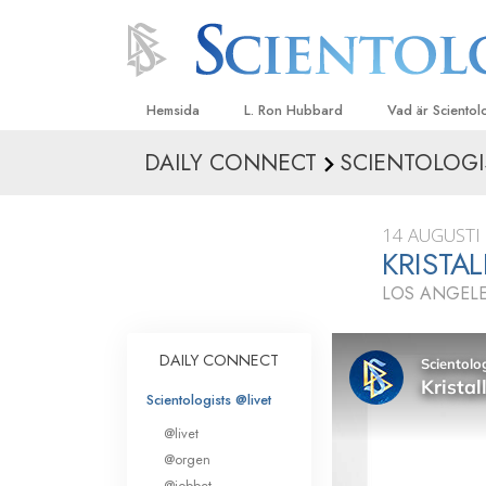
Hemsida
L. Ron Hubbard
Vad är Sciento
DAILY CONNECT
SCIENTOLOGI
Trossatser och r
Scientologys tr
14 AUGUSTI
Vad scientologe
KRISTA
Scientology
LOS ANGELE
Träffa en scient
Inne i en Kyrka
DAILY CONNECT
Scientologys gr
Scientologists @livet
En introduktion ti
@livet
Kärlek och hat 
@orgen
Vad är storhet?
@jobbet