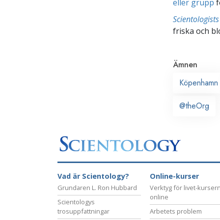
eller grupp
f
Scientologis
friska och bl
Ämnen
Köpenhamn
@theOrg
Vad är Scientology?
Online-kurser
Grundaren L. Ron Hubbard
Verktyg för livet-kurser
online
Scientologys
trosuppfattningar
Arbetets problem