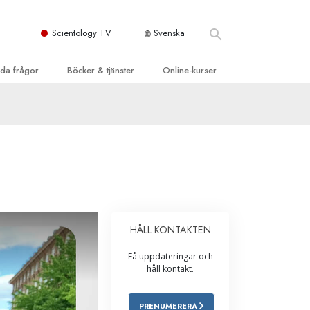
Scientology TV
Svenska
llda frågor
Böcker & tjänster
Online-kurser
d och grundläggande
inledande böckerna
Hur man löser konflikter
dböcker
Tillvarons dynamiker
 Kyrka
oduktions-
Beståndsdelarna i förståelse
ogys organisationer
eläsningar
Lösningar för en farlig omgivning
oduktionsfilmer
Assister för sjukdomar och skador
dande tjänster
HÅLL KONTAKTEN
er
Integritet och ärlighet
Få uppdateringar och
heter
Äktenskap
håll kontakt.
Den emotionella Tonskalan
PRENUMERERA
Svar på drogproblemet