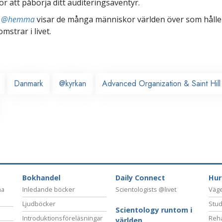
ör att påbörja ditt auditeringsäventyr.
ts @hemma
visar de många människor världen över som håller
omstrar i livet.
Danmark
@kyrkan
Advanced Organization & Saint Hil
Bokhandel
Daily Connect
Hur
na
Inledande böcker
Scientologists @livet
Vägen
Ljudböcker
Stud
Scientology runtom i
Introduktionsföreläsningar
Reha
världen