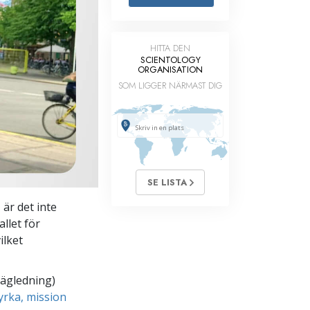
Barn
HITTA DEN
Verktyg för arbetslivet
SCIENTOLOGY
ORGANISATION
Etik och tillstånden
SOM LIGGER NÄRMAST DIG
Orsaken till undertryckande
Undersökningar
Organiseringens grunder
Grunderna i public relations
SE LISTA
Targets och mål
 är det inte
llet för
Studieteknologin
ilket
Kommunikation
vägledning)
yrka, mission