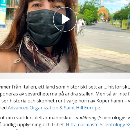
r från Italien, ett land som historiskt sett är … historiskt,
mponeras av sevärdheterna på andra ställen. Men så är inte fa
n ser historia och skönhet runt varje hörn av Köpenhamn – v
 med
Advanced Organization & Saint Hill Europe
.
unt om i världen, deltar människor i
auditering
(Scientologys 
å andlig upplysning och frihet.
Hitta närmaste Scientology K