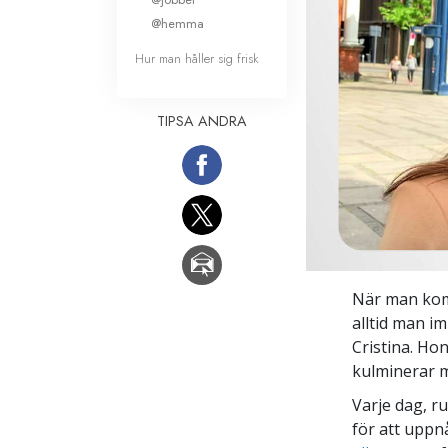
@hemma
Hur man håller sig frisk
TIPSA ANDRA
När man komme
alltid man i
Cristina. Ho
kulminerar
Varje dag, r
för att uppn