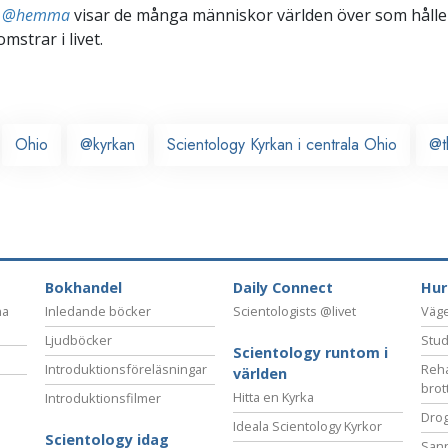
ts @hemma
visar de många människor världen över som håller
omstrar i livet.
Ohio
@kyrkan
Scientology Kyrkan i centrala Ohio
@t
Bokhandel
Daily Connect
Hur
na
Inledande böcker
Scientologists @livet
Vägen
Ljudböcker
Stud
Scientology runtom i
Introduktionsföreläsningar
Reha
världen
brot
Hitta en Kyrka
Introduktionsfilmer
Drog
Ideala Scientology Kyrkor
Scientology idag
San