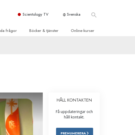
Scientology TV
Svenska
llda frågor
Böcker & tjänster
Online-kurser
d och grundläggande
inledande böckerna
Hur man löser konflikter
dböcker
Tillvarons dynamiker
 Kyrka
oduktions-
Beståndsdelarna i förståelse
ogys organisationer
eläsningar
Lösningar för en farlig omgivning
oduktionsfilmer
Assister för sjukdomar och skador
dande tjänster
HÅLL KONTAKTEN
er
Integritet och ärlighet
Få uppdateringar och
heter
Äktenskap
håll kontakt.
Den emotionella Tonskalan
PRENUMERERA
Svar på drogproblemet