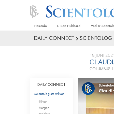
Hemsida
L. Ron Hubbard
Vad är Sciento
DAILY CONNECT
SCIENTOLOGI
Trossatser och r
Scientologys tr
18 JUNI 202
Vad scientologe
CLAUDI
Scientology
COLUMBUS I
Träffa en scient
Inne i en Kyrka
DAILY CONNECT
Scientologys gr
Scientologists @livet
En introduktion ti
@livet
Kärlek och hat 
@orgen
Vad är storhet?
@jobbet