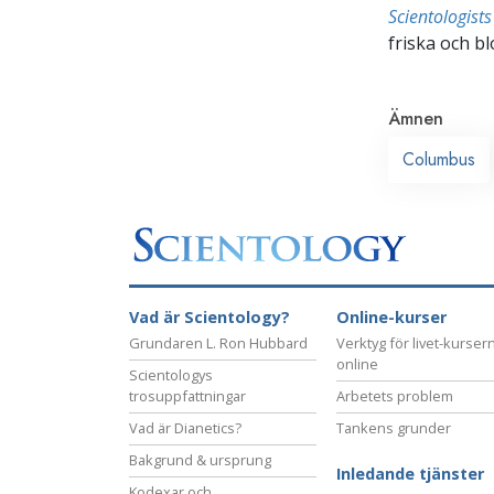
Scientologis
friska och bl
Ämnen
Columbus
Vad är Scientology?
Online-kurser
Grundaren L. Ron Hubbard
Verktyg för livet-kurser
online
Scientologys
trosuppfattningar
Arbetets problem
Vad är Dianetics?
Tankens grunder
Bakgrund & ursprung
Inledande tjänster
Kodexar och