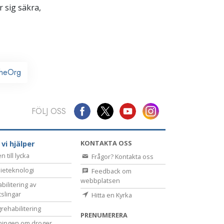
 sig säkra,
heOrg
FÖLJ OSS
KONTAKTA OSS
 vi hjälper
 till lycka
Frågor? Kontakta oss
ieteknologi
Feedback om
webbplatsen
bilitering av
tslingar
Hitta en Kyrka
rehabilitering
PRENUMERERA
ningen om droger