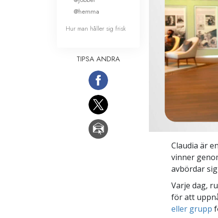
@hemma
Hur man håller sig frisk
TIPSA ANDRA
Claudia är e
vinner genom
avbördar sig 
Varje dag, r
för att uppn
eller grupp
f