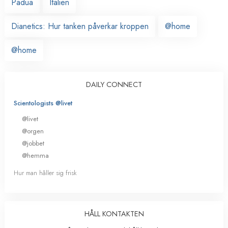
Padua
Italien
Dianetics: Hur tanken påverkar kroppen
@home
@home
DAILY CONNECT
Scientologists @livet
@livet
@orgen
@jobbet
@hemma
Hur man håller sig frisk
HÅLL KONTAKTEN