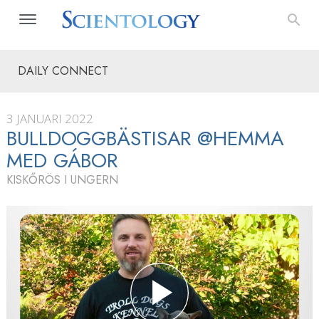
DAILY CONNECT
3 JANUARI 2022
BULLDOGG­BÄSTISAR @HEMMA
MED GÁBOR
KISKŐRÖS I UNGERN