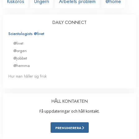
Kiskőrös
Ungern
Arbetets problem
@home
DAILY CONNECT
Scientologists @livet
@livet
@orgen
@jobbet
@hemma
Hur man håller sig frisk
HÅLL KONTAKTEN
Få uppdateringar och håll kontakt.
PRENUMERERA