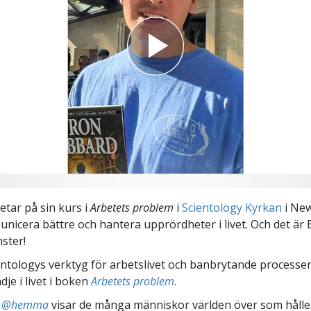
tar på sin kurs i
Arbetets problem
i
Scientology Kyrkan
i New
unicera bättre och hantera upprördheter i livet. Och det är
nster!
ntologys verktyg för arbetslivet och banbrytande processer 
ädje i livet i boken
Arbetets problem
.
ts @hemma
visar de många människor världen över som håller