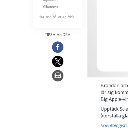
@hemma
Hur man håller sig frisk
TIPSA ANDRA
Brandon arbe
lär sig komm
Big Apple-vi
Upptäck Scie
återställa gl
Scientologis