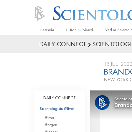
Hemsida
L. Ron Hubbard
Vad är Sciento
DAILY CONNECT
SCIENTOLOGI
Trossatser och r
Scientologys tr
16 JULI 202
Vad scientologe
BRANDO
Scientology
NEW YORK C
Träffa en scient
Inne i en Kyrka
DAILY CONNECT
Scientologys gr
Scientologists @livet
En introduktion ti
@livet
Kärlek och hat 
@orgen
Vad är storhet?
@jobbet