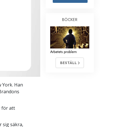
Barn
BÖCKER
Verktyg för arbetslivet
Etik och tillstånden
Orsaken till undertryckande
Arbetets problem
Undersökningar
Organiseringens grunder
BESTÄLL
Grunderna i public relations
Targets och mål
 York. Han
 Brandons
Studieteknologin
Kommunikation
för att
 sig säkra,