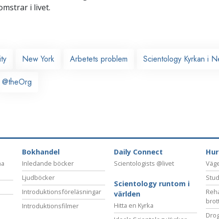
omstrar i livet.
ty
New York
Arbetets problem
Scientology Kyrkan i 
@theOrg
Bokhandel
Daily Connect
Hur
na
Inledande böcker
Scientologists @livet
Vägen
Ljudböcker
Stud
Scientology runtom i
Introduktionsföreläsningar
Reha
världen
brot
Hitta en Kyrka
Introduktionsfilmer
Drog