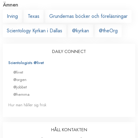
Ämnen
Irving
Texas
Grundernas böcker och föreläsningar
Scientology Kyrkan i Dallas
@kyrkan
@theOrg
DAILY CONNECT
Scientologists @livet
@livet
@orgen
@jobbet
@hemma
Hur man håller sig frisk
HÅLL KONTAKTEN