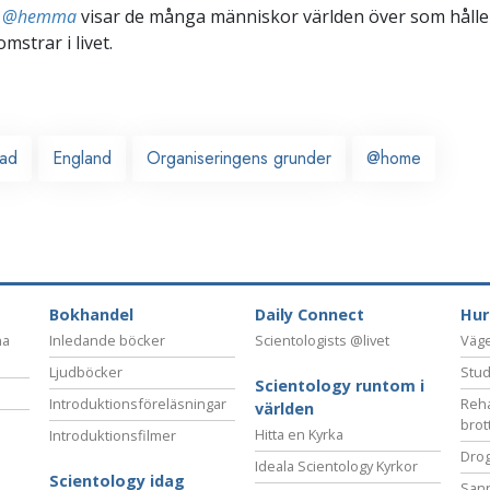
ts @hemma
visar de många människor världen över som håller
omstrar i livet.
ead
England
Organiseringens grunder
@home
Bokhandel
Daily Connect
Hur
na
Inledande böcker
Scientologists @livet
Vägen
Ljudböcker
Stud
Scientology runtom i
Introduktionsföreläsningar
Reha
världen
brot
Hitta en Kyrka
Introduktionsfilmer
Drog
Ideala Scientology Kyrkor
Scientology idag
San