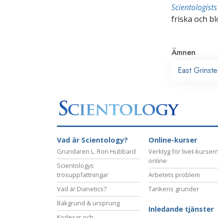
Scientologis
friska och bl
Ämnen
East Grinst
Vad är Scientology?
Online-kurser
Grundaren L. Ron Hubbard
Verktyg för livet-kurser
online
Scientologys
trosuppfattningar
Arbetets problem
Vad är Dianetics?
Tankens grunder
Bakgrund & ursprung
Inledande tjänster
Kodexar och