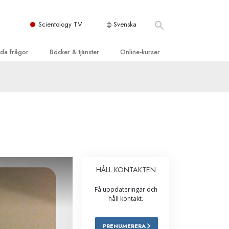
Scientology TV
Svenska
llda frågor
Böcker & tjänster
Online-kurser
d och grundläggande
inledande böckerna
Hur man löser konflikter
dböcker
Tillvarons dynamiker
 Kyrka
oduktions-
Beståndsdelarna i förståelse
ogys organisationer
eläsningar
Lösningar för en farlig omgivning
oduktionsfilmer
Assister för sjukdomar och skador
dande tjänster
HÅLL KONTAKTEN
er
Integritet och ärlighet
Få uppdateringar och
heter
Äktenskap
håll kontakt.
Den emotionella Tonskalan
PRENUMERERA
Svar på drogproblemet