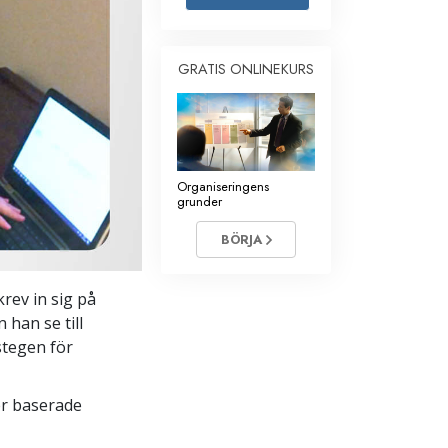
Barn
GRATIS ONLINEKURS
Verktyg för arbetslivet
Etik och tillstånden
Orsaken till undertryckande
Undersökningar
Organiseringens
grunder
Organiseringens grunder
BÖRJA
Grunderna i public relations
Targets och mål
krev in sig på
 han se till
Studieteknologin
 stegen för
Kommunikation
er baserade