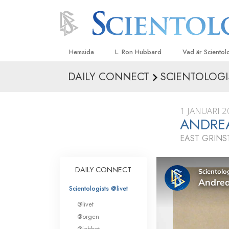
Hemsida
L. Ron Hubbard
Vad är Sciento
DAILY CONNECT
SCIENTOLOGI
Trossatser och r
Scientologys tr
1 JANUARI 2
Vad scientologe
ANDRE
Scientology
EAST GRINS
Träffa en scient
Inne i en Kyrka
DAILY CONNECT
Scientologys gr
Scientologists @livet
En introduktion ti
@livet
Kärlek och hat 
@orgen
Vad är storhet?
@jobbet