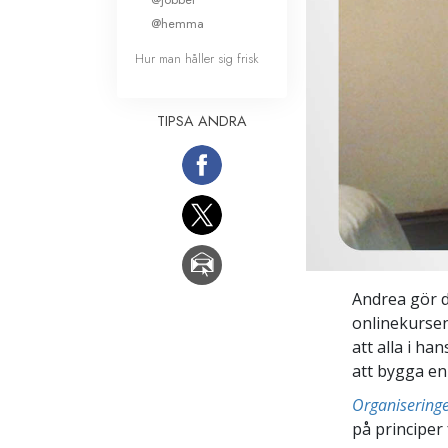
@hemma
Hur man håller sig frisk
TIPSA ANDRA
Andrea gör de
onlinekurse
att alla i ha
att bygga en
Organisering
på principer