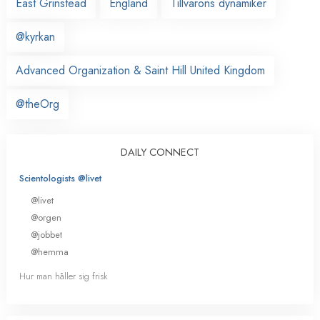
East Grinstead
England
Tillvarons dynamiker
@kyrkan
Advanced Organization & Saint Hill United Kingdom
@theOrg
DAILY CONNECT
Scientologists @livet
@livet
@orgen
@jobbet
@hemma
Hur man håller sig frisk