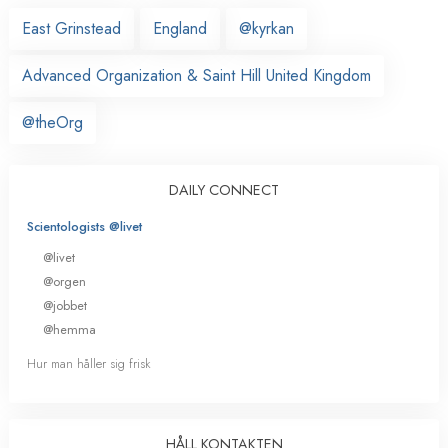
East Grinstead
England
@kyrkan
Advanced Organization & Saint Hill United Kingdom
@theOrg
DAILY CONNECT
Scientologists @livet
@livet
@orgen
@jobbet
@hemma
Hur man håller sig frisk
HÅLL KONTAKTEN