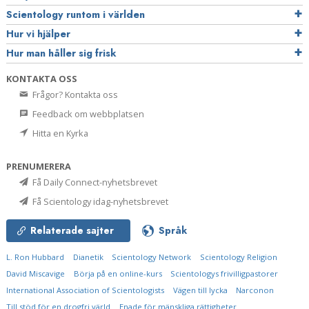
Scientology runtom i världen
Hur vi hjälper
Hur man håller sig frisk
KONTAKTA OSS
Frågor? Kontakta oss
Feedback om webbplatsen
Hitta en Kyrka
PRENUMERERA
Få Daily Connect-nyhetsbrevet
Få Scientology idag-nyhetsbrevet
Relaterade sajter
Språk
L. Ron Hubbard
Dianetik
Scientology Network
Scientology Religion
David Miscavige
Börja på en online-kurs
Scientologys frivilligpastorer
International Association of Scientologists
Vägen till lycka
Narconon
Till stöd för en drogfri värld
Enade för mänskliga rättigheter