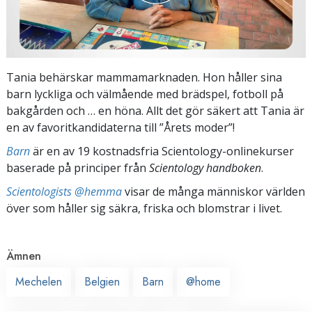
Tania behärskar mamma­marknaden. Hon håller sina
barn lyckliga och välmående med brädspel, fotboll på
bakgården och … en höna. Allt det gör säkert att Tania är
en av favoritkandidaterna till ”Årets moder”!
Barn
är en av 19 kostnadsfria Scientology-onlinekurser
baserade på principer från
Scientology handboken
.
Scientologists @hemma
visar de många människor världen
över som håller sig säkra, friska och blomstrar i livet.
Ämnen
Mechelen
Belgien
Barn
@home