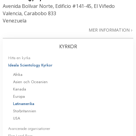
Avenida Bolívar Norte, Edificio #141-45, El Viñedo
Valencia, Carabobo 833
Venezuela
MER INFORMATION
KYRKOR
Hitta en kyrka
Ideala Scientology Kyrkor
Afrika
Asien och Oceanien
Kanada
Europa
Latinamerika
Storbritannien
USA
Avancerade organisationer
Flag Land Base