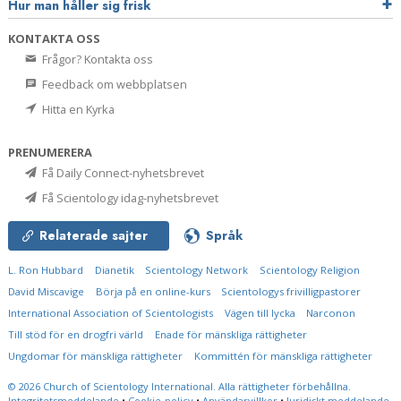
Hur man håller sig frisk
KONTAKTA OSS
Frågor? Kontakta oss
Feedback om webbplatsen
Hitta en Kyrka
PRENUMERERA
Få Daily Connect-nyhetsbrevet
Få Scientology idag-nyhetsbrevet
Relaterade sajter
Språk
L. Ron Hubbard
Dianetik
Scientology Network
Scientology Religion
David Miscavige
Börja på en online-kurs
Scientologys frivilligpastorer
International Association of Scientologists
Vägen till lycka
Narconon
Till stöd för en drogfri värld
Enade för mänskliga rättigheter
Ungdomar för mänskliga rättigheter
Kommittén för mänskliga rättigheter
© 2026
Church of Scientology International.
Alla rättigheter förbehållna.
Integritetsmeddelande
•
Cookie-policy
•
Användarvillkor
•
Juridiskt meddelande