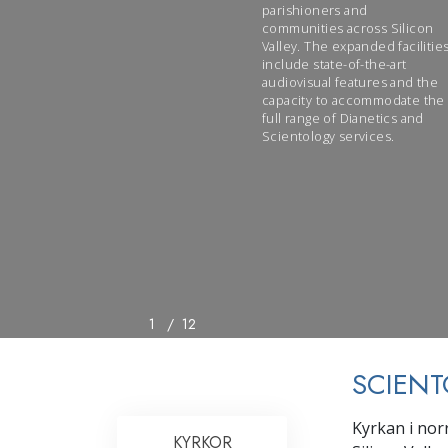
parishioners and
communities across Silicon
Valley. The expanded facilitie
include state-of-the-art
audiovisual features and the
capacity to accommodate the
full range of Dianetics and
Scientology services.
1
/
12
SCIENT
Kyrkan i nor
KYRKOR