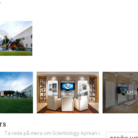
.
MER
TS
Ta reda på mera om Scientology-kyrkan i