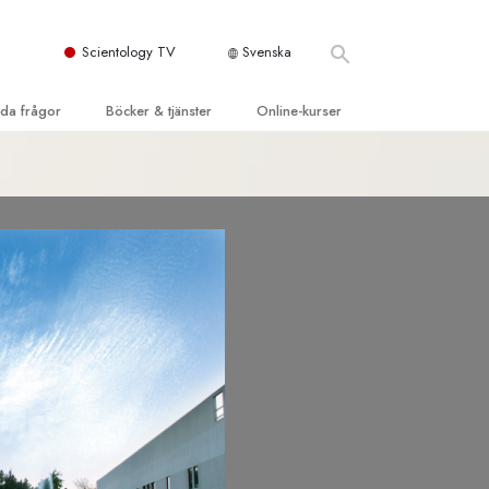
Scientology TV
Svenska
llda frågor
Böcker & tjänster
Online-kurser
d och grundläggande
inledande böckerna
Hur man löser konflikter
dböcker
Tillvarons dynamiker
 Kyrka
oduktions-
Beståndsdelarna i förståelse
ogys organisationer
eläsningar
Lösningar för en farlig omgivning
oduktionsfilmer
Assister för sjukdomar och skador
dande tjänster
er
Integritet och ärlighet
heter
Äktenskap
Den emotionella Tonskalan
Svar på drogproblemet