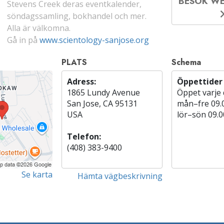
BESÖK W
Stevens Creek deras eventkalender,
söndagssamling, bokhandel och mer.
Alla är välkomna.
Gå in på
www.scientology-sanjose.org
PLATS
Schema
Adress:
Öppettider
1865 Lundy Avenue
Öppet varje
San Jose, CA 95131
mån
–
fre
09.
USA
lör
–
sön
09.0
Telefon:
(408) 383-9400
Se karta
Hämta vägbeskrivning