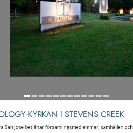
s
OLOGY-KYRKAN I STEVENS CREEK
ra San Jose betjänar församlingsmedlemmar, samhällen och 