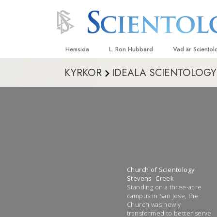
Hemsida
L. Ron Hubbard
Vad är Sciento
KYRKOR
IDEALA SCIENTOLOGY
Trossatser och r
Scientologys tr
Vad scientologe
Scientology
Träffa en scient
Inne i en Kyrka
Scientologys gr
Church of Scientology
Stevens Creek
En introduktion ti
Standing on a three-acre
campus in San Jose, the
Church was newly
Kärlek och hat 
Vad är storhet?
transformed to better serve