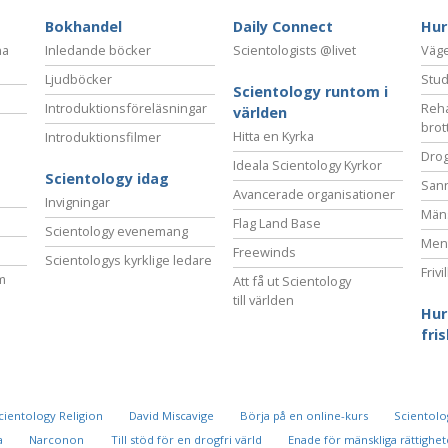
Bokhandel
Daily Connect
Hur
na
Inledande böcker
Scientologists @livet
Vägen
Ljudböcker
Stud
Scientology runtom i
Introduktionsföreläsningar
Reha
världen
brot
Hitta en Kyrka
Introduktionsfilmer
Drog
Ideala Scientology Kyrkor
Scientology idag
San
Avancerade organisationer
Invigningar
Mäns
Flag Land Base
Scientology evenemang
Ment
Freewinds
Scientologys kyrklige ledare
Frivi
m
Att få ut Scientology
till världen
Hur
fri
cientology Religion
David Miscavige
Börja på en online-kurs
Scientolog
a
Narconon
Till stöd för en drogfri värld
Enade för mänskliga rättighet