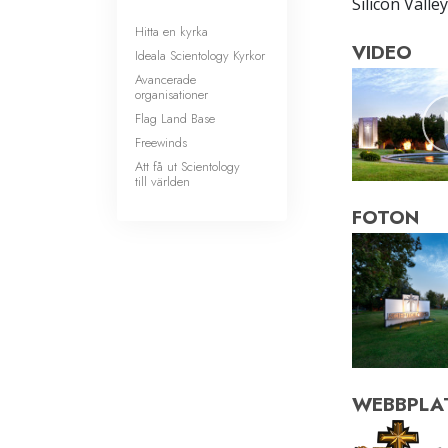
Silicon Valley
Hitta en kyrka
VIDEO
Ideala Scientology Kyrkor
Avancerade
organisationer
Flag Land Base
Freewinds
Att få ut Scientology
till världen
FOTON
WEBBPLA