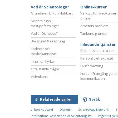
Vad är Scientology?
Online-kurser
Grundaren L. Ron Hubbard
Verktyg för livet-kurser
online
Scientologys
trosuppfattningar
Arbetets problem
Vad är Dianetics?
Tankens grunder
Bakgrund & ursprung
Inledande tjänster
Kodexar och
Dianetics seminarium
trosbekännelse
Personlig effektivitet
Inne i en Kyrka
Livsförbättring
Ofta ställda frågor
Kursen Framgång geno
Videokanal
kommunikation
Relaterade sajter
Språk
L. Ron Hubbard
Dianetik
Scientology Network
S
International Association of Scientologists
Vägen till lyck