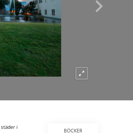
Barn
Verktyg för arbetslivet
Etik och tillstånden
Orsaken till undertryckande
Undersökningar
Organiseringens grunder
Grunderna i public relations
Targets och mål
Studieteknologin
Kommunikation
städer i
BÖCKER