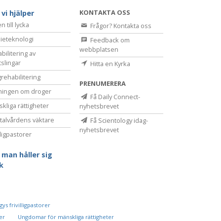
KONTAKTA OSS
 vi hjälper
 till lycka
Frågor? Kontakta oss
ieteknologi
Feedback om
webbplatsen
bilitering av
tslingar
Hitta en Kyrka
rehabilitering
PRENUMERERA
ningen om droger
Få Daily Connect-
kliga rättigheter
nyhetsbrevet
alvårdens väktare
Få Scientology idag-
nyhetsbrevet
lligpastorer
 man håller sig
sk
ys frivilligpastorer
er
Ungdomar för mänskliga rättigheter