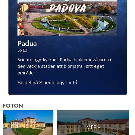
Padua
S
5
·E
2
Scientology-kyrkan i Padua hjälper invånarna i
den vackra staden att blomstra i sitt eget
område.
Se det på Scientology.TV
FOTON
MER »