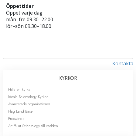
Öppettider
Öppet varje dag
mån
–
fre
09.30–22.00
lör
–
sön
09.30–18.00
Kontakta
KYRKOR
Hitta en kyrka
Ideala Scientology Kyrkor
Avancerade organisationer
Flag Land Base
Freewinds
Att få ut Scientology till världen