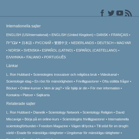
Internationella sajter
ENGLISH (US/International)
ENGLISH (United Kingdom)
DANSK
FRANÇAIS
עברית
日本語
РУССКИЙ
繁體中文
NEDERLANDS
DEUTSCH
MAGYAR
NORSK
SVENSKA
ESPAÑOL (LATINO)
ESPAÑOL (CASTELLANO)
ΕΛΛΗΝΙΚA
ITALIANO
PORTUGUÊS
Länkar
L. Ron Hubbard
Scientologins trossatser och religiösa bruk
Videokanal
Scientologin idag
En röst för mänskligheten
Frivilligpastorer
Ofta ställda frågor
Böcker
Online-kurser
Vem är jag?
Vår hjälp är din
För mer information
Kontakta
Platser
Sajtkarta
Relaterade sajter
L. Ron Hubbard
Dianetik
Scientology Network
Scientology Religion
David
Miscavige
Börja på en online-kurs
Scientologins frivilligpastorer
Internationella
scientologförbundet
Freedom Magazine
Vägen till lycka
Till stöd för en drogfri
värld
Enade för mänskliga rättigheter
Ungdomar för mänskliga rättigheter