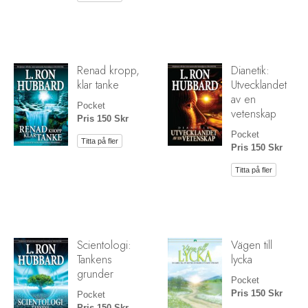
Renad kropp,
Dianetik:
klar tanke
Utvecklandet
av en
Pocket
vetenskap
Pris 150 Skr
Pocket
Titta på fler
Pris 150 Skr
Titta på fler
Scientologi:
Vägen till
Tankens
lycka
grunder
Pocket
Pris 150 Skr
Pocket
Pris 150 Skr