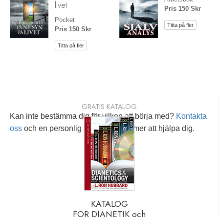
livet
Pris 150 Skr
Pocket
Titta på fler
Pris 150 Skr
Titta på fler
GRATIS KATALOG
Kan inte bestämma dig för vilken att börja med?
Kontakta
oss
och en personlig rådgivare kommer att hjälpa dig.
KATALOG
FÖR DIANETIK och