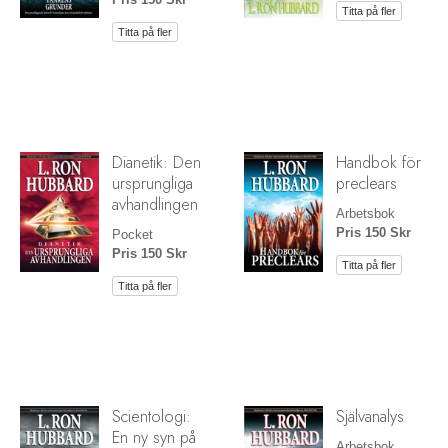
Titta på fler
Titta på fler
Dianetik: Den
Handbok för
ursprungliga
preclears
avhandlingen
Arbetsbok
Pris 150 Skr
Pocket
Pris 150 Skr
Titta på fler
Titta på fler
Scientologi:
Självanalys
En ny syn på
Arbetsbok