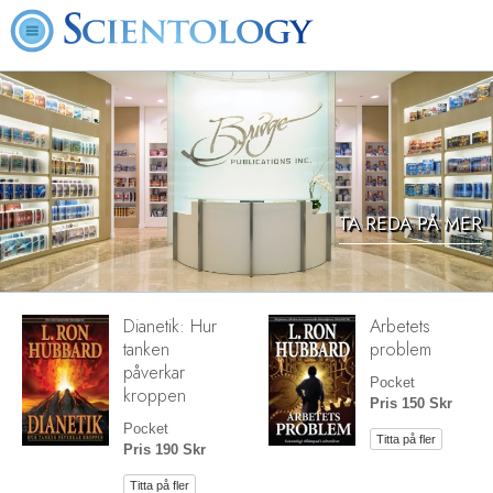
TA REDA PÅ MER
Dianetik: Hur
Arbetets
tanken
problem
påverkar
Pocket
kroppen
Pris 150 Skr
Pocket
Titta på fler
Pris 190 Skr
Titta på fler