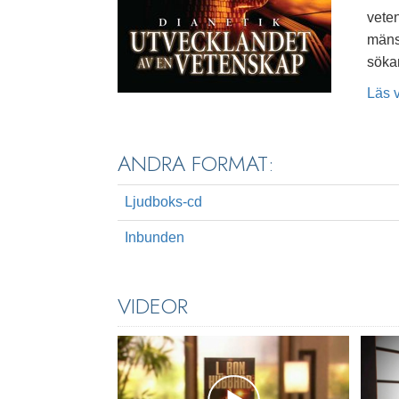
vete
mäns
söka
Läs 
ANDRA FORMAT:
Ljudboks-cd
Inbunden
VIDEOR