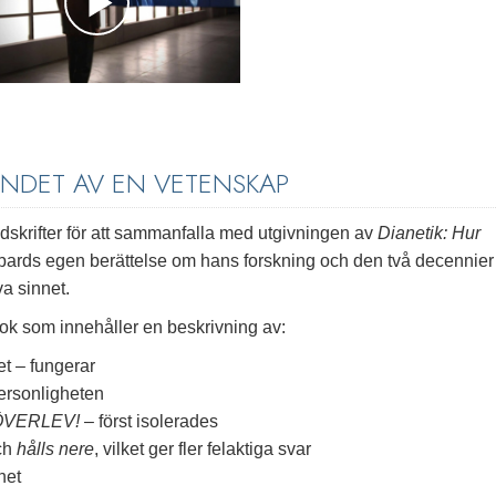
ANDET AV EN VETENSKAP
idskrifter för att sammanfalla med utgivningen av
Dianetik: Hur
ards egen berättelse om hans forskning och den två decennier
va sinnet.
ok som innehåller en beskrivning av:
t – fungerar
ersonligheten
ÖVERLEV!
– först isolerades
och
hålls nere
, vilket ger fler felaktiga svar
net