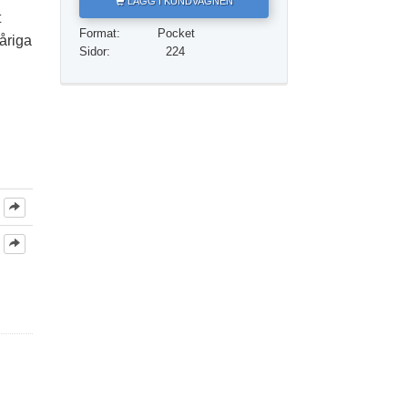
LÄGG I KUNDVAGNEN
t
Format:
Pocket
Barn
åriga
Sidor:
224
Verktyg för arbetslivet
Etik och tillstånden
Orsaken till undertryckande
Undersökningar
Organiseringens grunder
Grunderna i public relations
Targets och mål
Studieteknologin
Kommunikation