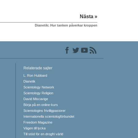
Nästa »
Dianetik: Hur tanken påverkar kroppen
Relaterade sajter
L. Ron Hubbard
Dianetik
Scientology Network
Scientology Religion
David Miscavige
Börja på en online-kurs
Scientologins frivilligpastorer
Internationella scientologförbundet
Freedom Magazine
Vägen till lycka
Till stöd för en drogfri värld