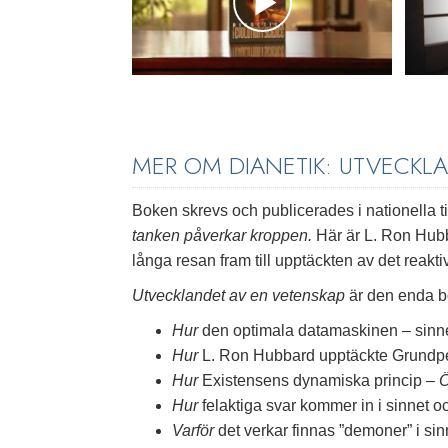
MER OM DIANETIK: UTVECKL
Boken skrevs och publicerades i nationella t
tanken påverkar kroppen.
Här är L. Ron Hubb
långa resan fram till upptäckten av det reakti
Utvecklandet av en vetenskap
är den enda b
Hur
den optimala datamaskinen – sinne
Hur
L. Ron Hubbard upptäckte Grundp
Hur
Existensens dynamiska princip –
Hur
felaktiga svar kommer in i sinnet 
Varför
det verkar finnas ”demoner” i sin