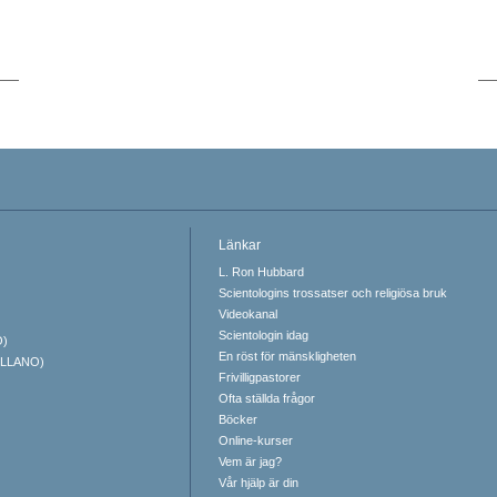
Länkar
L. Ron Hubbard
Scientologins trossatser och religiösa bruk
Videokanal
Scientologin idag
O)
En röst för mänskligheten
ELLANO)
Frivilligpastorer
Ofta ställda frågor
Böcker
Online-kurser
Vem är jag?
Vår hjälp är din