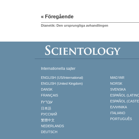
« Föregående
Dianetik: Den ursprungliga avhandlingen
Internationella sajter
ENGLISH (US/International)
MAGYAR
ENGLISH (United Kingdom)
NORSK
DANSK
SVENSKA
FRANÇAIS
ESPAÑOL (LATIN
עברית
ESPAÑOL (CAST
ΕΛΛΗΝΙΚA
日本語
ITALIANO
РУССКИЙ
PORTUGUÊS
繁體中文
NEDERLANDS
DEUTSCH