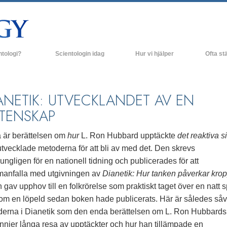
ntologi?
Scientologin idag
Hur vi hjälper
Ofta stä
religiösa bruk
Scientologi-kyrkor
Bakgrund o
rossatser & kodexar
Nya Scientologi-kyrkor
Inne i en K
ANETIK: UTVECKLANDET AV EN
TENSKAP
r säger om Scientologi
Avancerade organisationer
Scientologi
olog
Flag Land Base
a är berättelsen om
hur
L. Ron Hubbard upptäckte
det reaktiva s
tvecklade metoderna för att bli av med det. Den skrevs
Freewinds
ungligen för en nationell tidning och publicerades för att
rundprinciper
Att få ut Scientologi till världen
anfalla med utgivningen av
Dianetik: Hur tanken påverkar kro
 gav upphov till en folkrörelse som praktiskt taget över en natt 
ill Dianetik
David Miscavige - Scientologins kyrklige
ledare
som en löpeld sedan boken hade publicerats. Här är således såv
–
derna i Dianetik som den enda berättelsen om L. Ron Hubbards
nnier långa resa av upptäckter och hur han tillämpade en