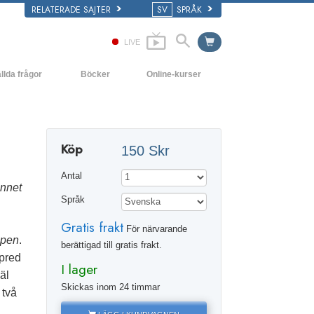
RELATERADE SAJTER
SV
SPRÅK
LIVE
llda frågor
Böcker
Online-kurser
ch grundläggande principer
Hur man löser konflikter
De inledande böckerna
yrka
Tillvarons dynamiker
Ljudböcker
Köp
150 Skr
ns organisationer
Beståndsdelarna i förståelse
Introduktions-
föreläsningar
Antal
Lösningar för en farlig omgivning
innet
Filmer
Språk
Assister för sjukdomar och skador
Gratis frakt
För närvarande
Integritet och ärlighet
ppen
.
berättigad till gratis frakt.
spred
Äktenskap
I lager
äl
Den emotionella tonskalan
Skickas inom 24 timmar
 två
Svar på drogproblemet