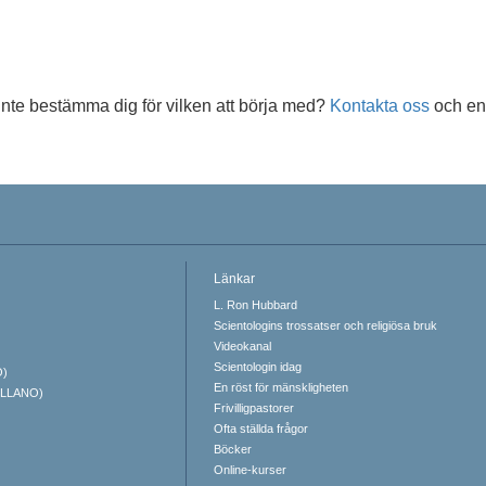
inte bestämma dig för vilken att börja med?
Kontakta oss
och en 
Länkar
L. Ron Hubbard
Scientologins trossatser och religiösa bruk
Videokanal
Scientologin idag
O)
En röst för mänskligheten
ELLANO)
Frivilligpastorer
Ofta ställda frågor
Böcker
Online-kurser