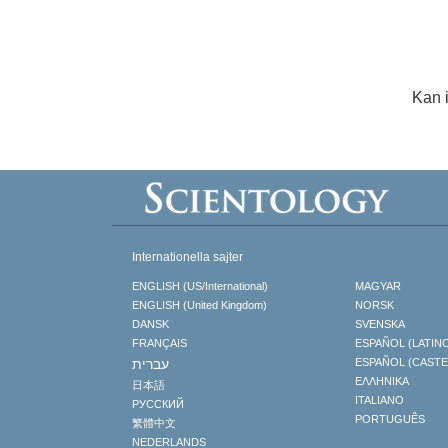
Kan 
Internationella sajter
ENGLISH (US/International)
MAGYAR
ENGLISH (United Kingdom)
NORSK
DANSK
SVENSKA
FRANÇAIS
ESPAÑOL (LATIN
עברית
ESPAÑOL (CAST
ΕΛΛΗΝΙΚA
日本語
ITALIANO
РУССКИЙ
PORTUGUÊS
繁體中文
NEDERLANDS