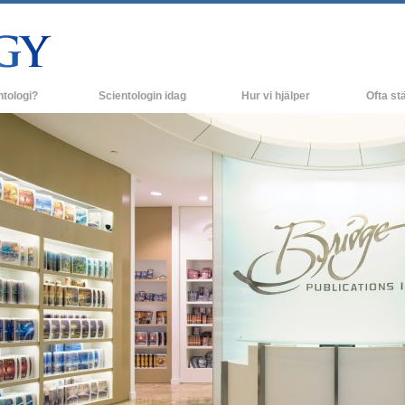
ntologi?
Scientologin idag
Hur vi hjälper
Ofta stä
religiösa bruk
Scientologi-kyrkor
Bakgrund o
rossatser & kodexar
Nya Scientologi-kyrkor
Inne i en K
r säger om Scientologi
Avancerade organisationer
Scientologi
olog
Flag Land Base
Freewinds
rundprinciper
Att få ut Scientologi till världen
ill Dianetik
David Miscavige - Scientologins kyrklige
ledare
–