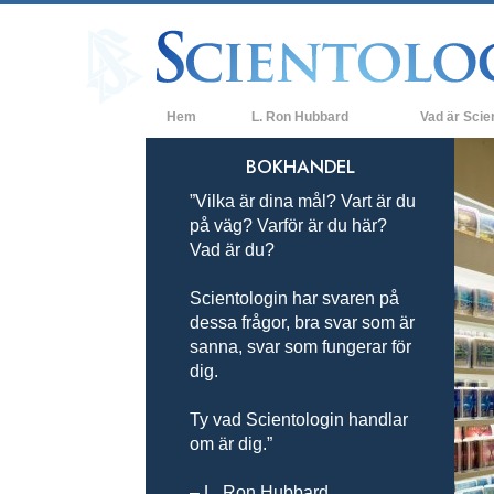
Hem
L. Ron Hubbard
Vad är Scie
Trossatser och 
BOKHANDEL
”Vilka är dina mål? Vart är du
Scientologins t
på väg? Varför är du här?
Vad scientologe
Vad är du?
Träffa en scient
Scientologin har svaren på
dessa frågor, bra svar som är
Inne i en Kyrka
sanna, svar som fungerar för
dig.
Scientologins g
En introduktion t
Ty vad Scientologin handlar
om är dig.”
Kärlek och hat 
Vad är storhet?
– L. Ron Hubbard