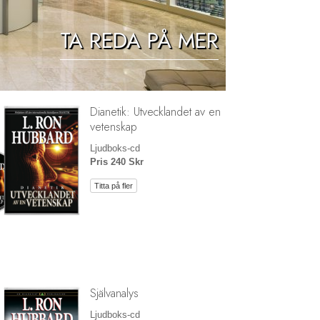
Barn
TA REDA PÅ MER
Verktyg för arbetslivet
Etik och tillstånden
Dianetik: Utvecklandet av en
Orsaken till undertryckande
vetenskap
Undersökningar
Ljudboks-cd
Pris 240 Skr
Organiseringens grunder
Titta på fler
Grunderna i public relations
Targets och mål
Studieteknologin
Kommunikation
Självanalys
Ljudboks-cd