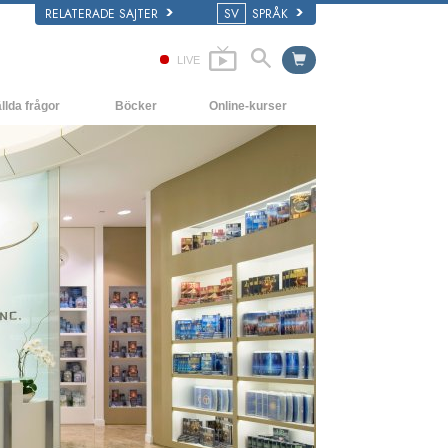
RELATERADE SAJTER
SV
SPRÅK
LIVE
llda frågor
Böcker
Online-kurser
ch grundläggande principer
Hur man löser konflikter
De inledande böckerna
yrka
Tillvarons dynamiker
Ljudböcker
ns organisationer
Beståndsdelarna i förståelse
Introduktions-
föreläsningar
Lösningar för en farlig omgivning
Filmer
Assister för sjukdomar och skador
Integritet och ärlighet
Äktenskap
Den emotionella tonskalan
Svar på drogproblemet