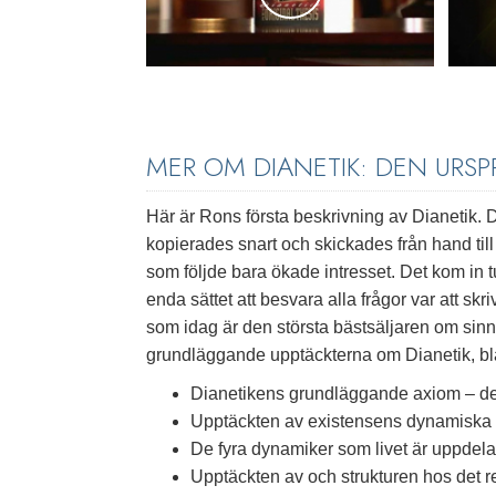
MER OM DIANETIK: DEN URS
Här är Rons första beskrivning av Dianetik. 
kopierades snart och skickades från hand till
som följde bara ökade intresset. Det kom in
enda sättet att besvara alla frågor var att s
som idag är den största bästsäljaren om sinn
grundläggande upptäckterna om Dianetik, bl
Dianetikens grundläggande axiom – d
Upptäckten av existensens dynamiska p
De fyra dynamiker som livet är uppdel
Upptäckten av och strukturen hos det r