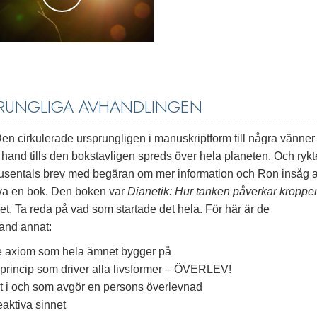
PRUNGLIGA AVHANDLINGEN
Den cirkulerade ursprungligen i manuskriptform till några vänner
 hand tills den bokstavligen spreds över hela planeten. Och rykt
 tusentals brev med begäran om mer information och Ron insåg at
kriva en bok. Den boken var
Dianetik: Hur tanken påverkar kroppe
et. Ta reda på vad som startade det hela. För här är de
and annat:
e axiom som hela ämnet bygger på
rincip som driver alla livsformer – ÖVERLEV!
at i och som avgör en persons överlevnad
eaktiva sinnet