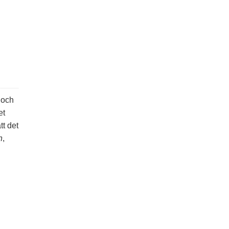
 och
et
t det
n
,