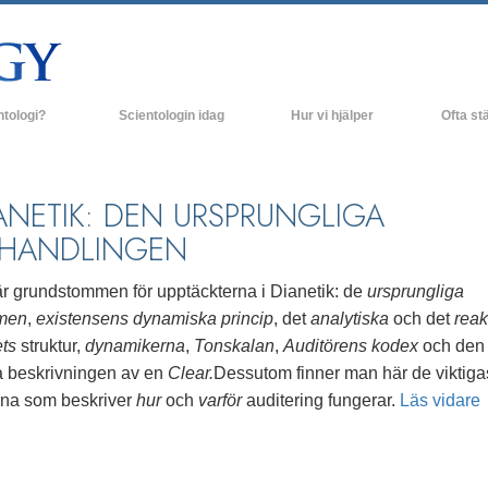
ntologi?
Scientologin idag
Hur vi hjälper
Ofta stä
religiösa bruk
Scientologi-kyrkor
Bakgrund o
rossatser & kodexar
Nya Scientologi-kyrkor
Inne i en K
ANETIK: DEN URSPRUNGLIGA
HANDLINGEN
r säger om Scientologi
Avancerade organisationer
Scientologi
olog
Flag Land Base
är grundstommen för upptäckterna i Dianetik: de
ursprungliga
men
,
existensens dynamiska princip
, det
analytiska
och det
reak
Freewinds
ets
struktur,
dynamikerna
,
Tonskalan
,
Auditörens kodex
och den
rundprinciper
Att få ut Scientologi till världen
ta beskrivningen av en
Clear.
Dessutom finner man här de viktiga
rna som beskriver
hur
och
varför
auditering fungerar.
Läs vidare
ill Dianetik
David Miscavige - Scientologins kyrklige
ledare
–