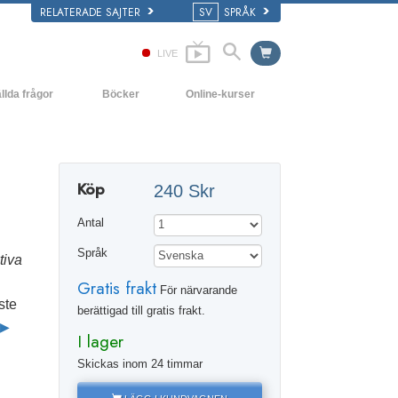
RELATERADE SAJTER
SV
SPRÅK
LIVE
llda frågor
Böcker
Online-kurser
ch grundläggande principer
Hur man löser konflikter
De inledande böckerna
yrka
Tillvarons dynamiker
Ljudböcker
Köp
240 Skr
ns organisationer
Beståndsdelarna i förståelse
Introduktions-
föreläsningar
Antal
Lösningar för en farlig omgivning
Filmer
Språk
tiva
Assister för sjukdomar och skador
Gratis frakt
För närvarande
Integritet och ärlighet
ste
berättigad till gratis frakt.
Äktenskap
I lager
Den emotionella tonskalan
Skickas inom 24 timmar
Svar på drogproblemet