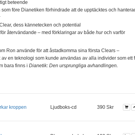
ftigt beteende
 som före Dianetiken förhindrade att de upptäcktes och hanter
r
 Clear, dess kännetecken och potential
na för återvändande – med förklaringar av både
hur
och varför
om Ron använde för att åstadkomma sina första Clears –
 av en teknologi som kunde användas av alla individer som ett f
m bara finns i
Dianetik: Den ursprungliga avhandlingen.
rkar kroppen
Ljudboks-cd
390 Skr