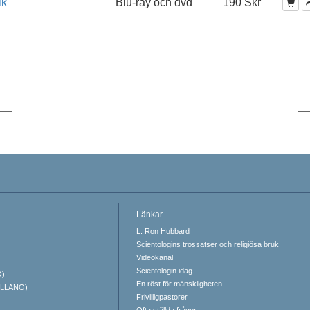
ik
Blu-ray och dvd
190 Skr
Länkar
L. Ron Hubbard
Scientologins trossatser och religiösa bruk
Videokanal
Scientologin idag
O)
En röst för mänskligheten
ELLANO)
Frivilligpastorer