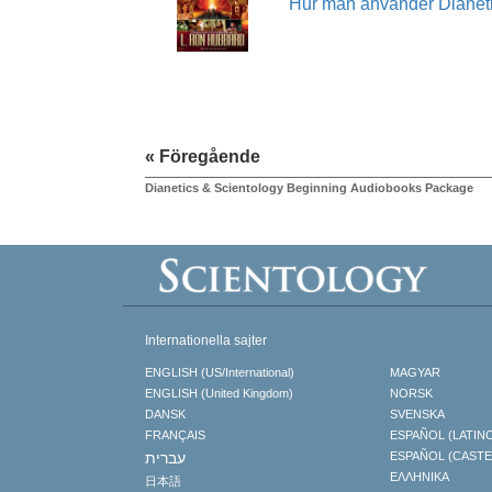
Hur man använder Dianet
« Föregående
Dianetics & Scientology Beginning Audiobooks Package
Internationella sajter
ENGLISH (US/International)
MAGYAR
ENGLISH (United Kingdom)
NORSK
DANSK
SVENSKA
FRANÇAIS
ESPAÑOL (LATIN
עברית
ESPAÑOL (CAST
ΕΛΛΗΝΙΚA
日本語