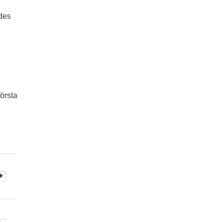
ades
örsta