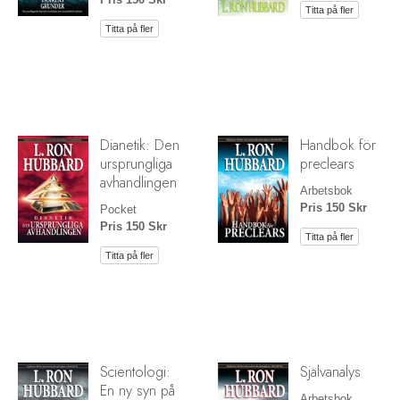
Titta på fler
Titta på fler
Dianetik: Den
Handbok för
ursprungliga
preclears
avhandlingen
Arbetsbok
Pris 150 Skr
Pocket
Pris 150 Skr
Titta på fler
Titta på fler
Scientologi:
Självanalys
En ny syn på
Arbetsbok