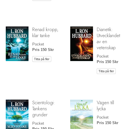
Renad kropp,
Dianetik:
klar tanke
Utvecklandet
av en
Pocket
vetenskap
Pris 150 Skr
Pocket
Titta på fler
Pris 150 Skr
Titta på fler
Scientologi:
Vägen till
Tankens
lycka
grunder
Pocket
Pris 150 Skr
Pocket
Pris 150 Skr