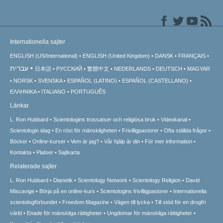
Internationella sajter
ENGLISH (US/International)
ENGLISH (United Kingdom)
DANSK
FRANÇAIS
עברית
日本語
РУССКИЙ
繁體中文
NEDERLANDS
DEUTSCH
MAGYAR
NORSK
SVENSKA
ESPAÑOL (LATINO)
ESPAÑOL (CASTELLANO)
ΕΛΛΗΝΙΚA
ITALIANO
PORTUGUÊS
Länkar
L. Ron Hubbard
Scientologins trossatser och religiösa bruk
Videokanal
Scientologin idag
En röst för mänskligheten
Frivilligpastorer
Ofta ställda frågor
Böcker
Online-kurser
Vem är jag?
Vår hjälp är din
För mer information
Kontakta
Platser
Sajtkarta
Relaterade sajter
L. Ron Hubbard
Dianetik
Scientology Network
Scientology Religion
David
Miscavige
Börja på en online-kurs
Scientologins frivilligpastorer
Internationella
scientologförbundet
Freedom Magazine
Vägen till lycka
Till stöd för en drogfri
värld
Enade för mänskliga rättigheter
Ungdomar för mänskliga rättigheter