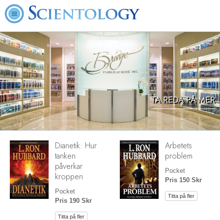
TA REDA PÅ MER
Dianetik: Hur
Arbetets
tanken
problem
påverkar
Pocket
kroppen
Pris 150 Skr
Pocket
Titta på fler
Pris 190 Skr
Titta på fler