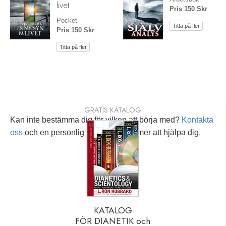
livet
Pris 150 Skr
Pocket
Titta på fler
Pris 150 Skr
Titta på fler
GRATIS KATALOG
Kan inte bestämma dig för vilken att börja med?
Kontakta
oss
och en personlig rådgivare kommer att hjälpa dig.
KATALOG
FÖR DIANETIK och