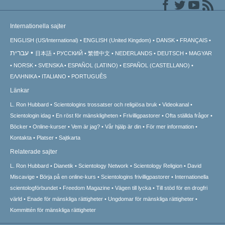
Internationella sajter
ENGLISH (US/International)
ENGLISH (United Kingdom)
DANSK
FRANÇAIS
עברית
日本語
РУССКИЙ
繁體中文
NEDERLANDS
DEUTSCH
MAGYAR
NORSK
SVENSKA
ESPAÑOL (LATINO)
ESPAÑOL (CASTELLANO)
ΕΛΛΗΝΙΚA
ITALIANO
PORTUGUÊS
Länkar
L. Ron Hubbard
Scientologins trossatser och religiösa bruk
Videokanal
Scientologin idag
En röst för mänskligheten
Frivilligpastorer
Ofta ställda frågor
Böcker
Online-kurser
Vem är jag?
Vår hjälp är din
För mer information
Kontakta
Platser
Sajtkarta
Relaterade sajter
L. Ron Hubbard
Dianetik
Scientology Network
Scientology Religion
David
Miscavige
Börja på en online-kurs
Scientologins frivilligpastorer
Internationella
scientologförbundet
Freedom Magazine
Vägen till lycka
Till stöd för en drogfri
värld
Enade för mänskliga rättigheter
Ungdomar för mänskliga rättigheter
Kommittén för mänskliga rättigheter