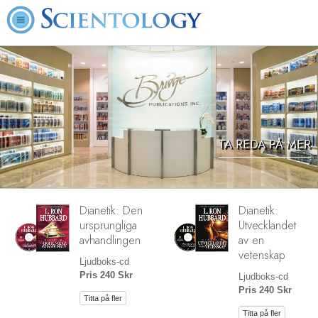
TA REDA PÅ MER
Dianetik: Den
Dianetik:
ursprungliga
Utvecklandet
avhandlingen
av en
vetenskap
Ljudboks-cd
Pris 240 Skr
Ljudboks-cd
Pris 240 Skr
Titta på fler
Titta på fler