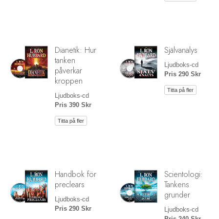
Dianetik: Hur
Självanalys
tanken
Ljudboks-cd
påverkar
Pris 290 Skr
kroppen
Titta på fler
Ljudboks-cd
Pris 390 Skr
Titta på fler
Handbok för
Scientologi:
preclears
Tankens
grunder
Ljudboks-cd
Pris 290 Skr
Ljudboks-cd
Pris 240 Skr