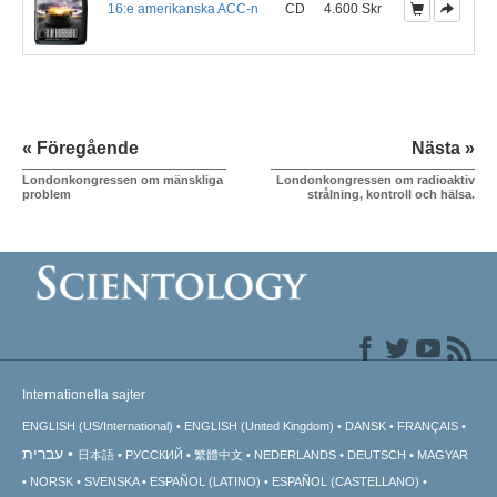
16:e amerikanska ACC-n
CD
4.600 Skr
« Föregående
Nästa »
Londonkongressen om mänskliga
Londonkongressen om radioaktiv
problem
strålning, kontroll och hälsa.
Internationella sajter
ENGLISH (US/International)
ENGLISH (United Kingdom)
DANSK
FRANÇAIS
עברית
日本語
РУССКИЙ
繁體中文
NEDERLANDS
DEUTSCH
MAGYAR
NORSK
SVENSKA
ESPAÑOL (LATINO)
ESPAÑOL (CASTELLANO)