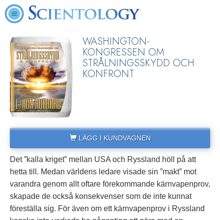
WASHINGTON-
KONGRESSEN OM
STRÅLNINGSSKYDD OCH
KONFRONT
LÄGG I KUNDVAGNEN
Det ”kalla kriget” mellan USA och Ryssland höll på att
hetta till. Medan världens ledare visade sin ”makt” mot
varandra genom allt oftare förekommande kärnvapenprov,
skapade de också konsekvenser som de inte kunnat
föreställa sig. För även om ett kärnvapenprov i Ryssland