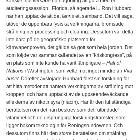
kanske inte
verkade
ha någonting att göra med en
auditeringssession i Florida, så agerade L. Ron Hubbard
när han upptäckte att det
fanns
ett samband. Det vill säga,
utöver de uppenbara fysiska verkningarna, bromsade
strålning ner processing och clearing. Dessutom var detta
inte bara på de geografiska platserna för
kärnvapenproven, det gällde så gott som hela jorden. Det
som följde var sammankallandet av en ”kriskongress”, på
en plats som inte kunde ha varit lämpligare –
Hall of
Nations
i Washington, som vette mot inget mindre än
Vita
huset
. Därefter avslöjade Hubbard först sin forskning för
att hitta metoder att hantera verkningarna av strålning mot
kroppen, och hans upptäckt av de uppseendeväckande
effekterna av nikotinsyra (niacin). Här är den fullständiga
berättelsen om det han beskrev som det ”utbildade”
vitaminet och de ursprungliga forskningsframsteg som
ligger bakom teknologin för Reningsrundownen. Och
dessutom finns här den
större
berättelsen om strålning