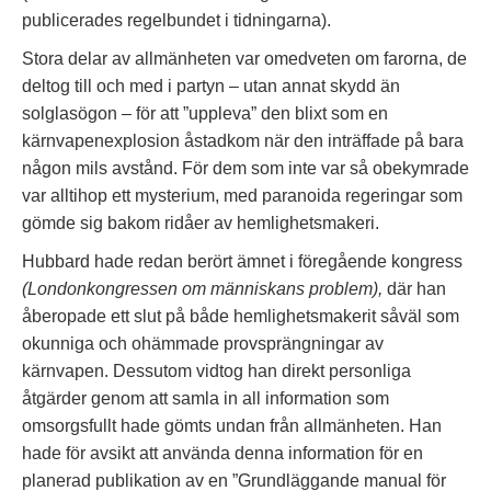
publicerades regelbundet i tidningarna).
Stora delar av allmänheten var omedveten om farorna, de
deltog till och med i partyn – utan annat skydd än
solglasögon – för att ”uppleva” den blixt som en
kärnvapenexplosion åstadkom när den inträffade på bara
någon mils avstånd. För dem som inte var så obekymrade
var alltihop ett mysterium, med paranoida regeringar som
gömde sig bakom ridåer av hemlighetsmakeri.
Hubbard hade redan berört ämnet i föregående kongress
(Londonkongressen om människans problem),
där han
åberopade ett slut på både hemlighetsmakerit såväl som
okunniga och ohämmade provsprängningar av
kärnvapen. Dessutom vidtog han direkt personliga
åtgärder genom att samla in all information som
omsorgsfullt hade gömts undan från allmänheten. Han
hade för avsikt att använda denna information för en
planerad publikation av en ”Grundläggande manual för