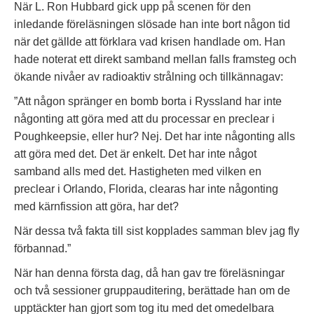
När L. Ron Hubbard gick upp på scenen för den
inledande föreläsningen slösade han inte bort någon tid
när det gällde att förklara vad krisen handlade om. Han
hade noterat ett direkt samband mellan falls framsteg och
ökande nivåer av radioaktiv strålning och tillkännagav:
”Att någon spränger en bomb borta i Ryssland har inte
någonting att göra med att du processar en preclear i
Poughkeepsie, eller hur? Nej. Det har inte någonting alls
att göra med det. Det är enkelt. Det har inte något
samband alls med det. Hastigheten med vilken en
preclear i Orlando, Florida, clearas har inte någonting
med kärnfission att göra, har det?
När dessa två fakta till sist kopplades samman blev jag fly
förbannad.”
När han denna första dag, då han gav tre föreläsningar
och två sessioner gruppauditering, berättade han om de
upptäckter han gjort som tog itu med det omedelbara