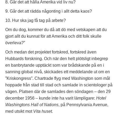
8. Går det att hålla Amerika vid liv nu?
9. Går det att rädda någonting i allt detta kaos?
10. Hur ska jag få tag på arbete?
Om du dog, kommer du då att dö med vetskapen att du
gjort allt du kunnat för att Amerika och ditt folk skulle
överleva?”
Och medan det projektet fortskred, fortskred även
Hubbards forskning. Och när den helt plötsligt inbegrep
en banbrytande upptäckt som var brådskande på en i
sanning global nivå, skickades ett meddelande ut om en
”Kriskongress”. Chartrade flyg med Washington som mål
hoppade från stad till stad och samlade in scientologer på
vägen. Platsen där de samlades den söndagen – den 29
december 1956 – kunde inte ha varit lämpligare:
Hotel
Washingtons Hall of Nations
, på Pennsylvania Avenue,
med utsikt mot
Vita huset.