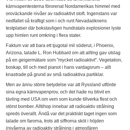
kärnvapentesterna förorenat Nordamerikas himmel med
oroväckande nivåer av radioaktivt stoft. Ingenstans var
nedfallet så kraftigt som i och runt Nevadaöknens
testplatser där bokstavligen hundratals explosioner lyste
upp himlen runt omkring i flera stater.
Faktum var att bara ett tjugotal mil söderut, i Phoenix,
Arizona, talade L. Ron Hubbard om att
allting
gav utslag
på en geigermätare som ”mycket radioaktivt”. Vegetation,
boskap, till och med pianot i hans vardagsrum – allt
knastrade på grund av små radioaktiva partiklar.
Men av ännu större betydelse var att Ryssland utförde
sina egna kärnvapenprov, och det hade nu blivit en
tävling med USA om vem som kunde tillverka flest och
störst bomber. Alltihop innebar att radioaktiv strålning
spreds överallt. Ändå var det praktiskt taget ingen som
talade om farorna, trots att siffrorna sköt i höjden
(nivåerna av radioaktiv strålning i atmosfären