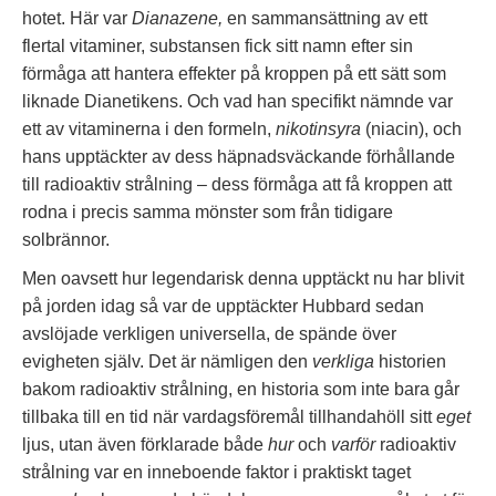
hotet. Här var
Dianazene,
en sammansättning av ett
flertal vitaminer, substansen fick sitt namn efter sin
förmåga att hantera effekter på kroppen på ett sätt som
liknade Dianetikens. Och vad han specifikt nämnde var
ett av vitaminerna i den formeln,
nikotinsyra
(niacin), och
hans upptäckter av dess häpnadsväckande förhållande
till radioaktiv strålning – dess förmåga att få kroppen att
rodna i precis samma mönster som från tidigare
solbrännor.
Men oavsett hur legendarisk denna upptäckt nu har blivit
på jorden idag så var de upptäckter Hubbard sedan
avslöjade verkligen universella, de spände över
evigheten själv. Det är nämligen den
verkliga
historien
bakom radioaktiv strålning, en historia som inte bara går
tillbaka till en tid när vardagsföremål tillhandahöll sitt
eget
ljus, utan även förklarade både
hur
och
varför
radioaktiv
strålning var en inneboende faktor i praktiskt taget