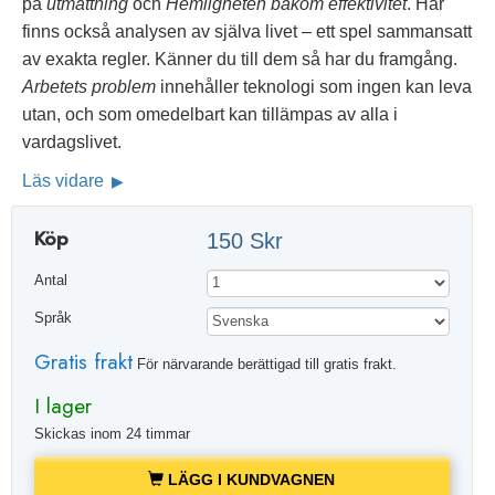
på
utmattning
och
Hemligheten bakom effektivitet
. Här
finns också analysen av själva livet – ett spel sammansatt
av exakta regler. Känner du till dem så har du framgång.
Arbetets problem
innehåller teknologi som ingen kan leva
utan, och som omedelbart kan tillämpas av alla i
vardagslivet.
Läs vidare
Köp
150 Skr
Antal
Språk
Gratis frakt
För närvarande berättigad till gratis frakt.
I lager
Skickas inom 24 timmar
LÄGG I KUNDVAGNEN