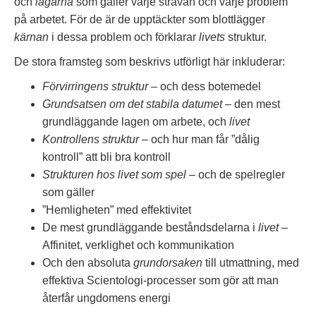
och
lagarna
som gäller varje strävan och varje problem
på arbetet. För de är de upptäckter som blottlägger
kärnan
i dessa problem och förklarar
livets
struktur.
De stora framsteg som beskrivs utförligt här inkluderar:
Förvirringens struktur
– och dess botemedel
Grundsatsen om det stabila datumet
– den mest
grundläggande lagen om arbete, och
livet
Kontrollens struktur
– och hur man får ”dålig
kontroll” att bli bra kontroll
Strukturen hos livet som spel
– och de spelregler
som gäller
”Hemligheten” med effektivitet
De mest grundläggande beståndsdelarna i
livet
–
Affinitet, verklighet och kommunikation
Och den absoluta
grundorsaken
till utmattning, med
effektiva Scientologi-processer som gör att man
återfår ungdomens energi