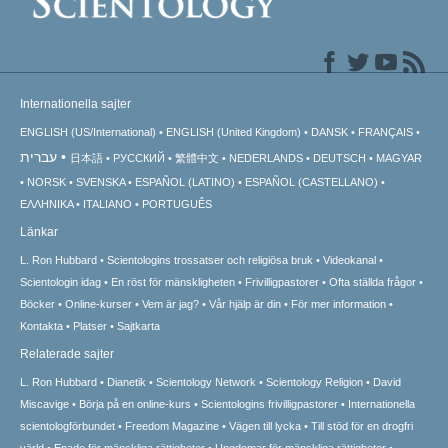
Internationella sajter
ENGLISH (US/International)
ENGLISH (United Kingdom)
DANSK
FRANÇAIS
עברית
日本語
РУССКИЙ
繁體中文
NEDERLANDS
DEUTSCH
MAGYAR
NORSK
SVENSKA
ESPAÑOL (LATINO)
ESPAÑOL (CASTELLANO)
ΕΛΛΗΝΙΚA
ITALIANO
PORTUGUÊS
Länkar
L. Ron Hubbard
Scientologins trossatser och religiösa bruk
Videokanal
Scientologin idag
En röst för mänskligheten
Frivilligpastorer
Ofta ställda frågor
Böcker
Online-kurser
Vem är jag?
Vår hjälp är din
För mer information
Kontakta
Platser
Sajtkarta
Relaterade sajter
L. Ron Hubbard
Dianetik
Scientology Network
Scientology Religion
David
Miscavige
Börja på en online-kurs
Scientologins frivilligpastorer
Internationella
scientologförbundet
Freedom Magazine
Vägen till lycka
Till stöd för en drogfri
värld
Enade för mänskliga rättigheter
Ungdomar för mänskliga rättigheter