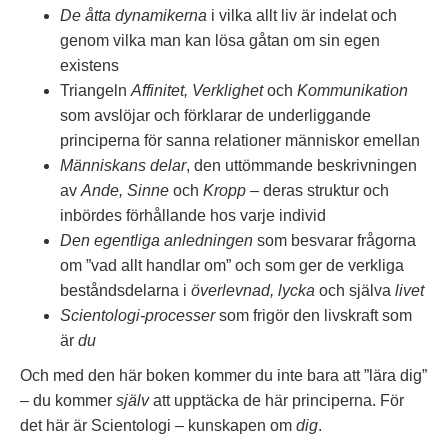
De åtta dynamikerna
i vilka allt liv är indelat och
genom vilka man kan lösa gåtan om sin egen
existens
Triangeln
Affinitet, Verklighet
och
Kommunikation
som avslöjar och förklarar de underliggande
principerna för sanna relationer människor emellan
Människans delar
, den uttömmande beskrivningen
av
Ande, Sinne
och
Kropp
– deras struktur och
inbördes förhållande hos varje individ
Den egentliga anledningen
som besvarar frågorna
om ”vad allt handlar om” och som ger de verkliga
beståndsdelarna i
överlevnad, lycka
och själva
livet
Scientologi-processer
som frigör den livskraft som
är
du
Och med den här boken kommer du inte bara att ”lära dig”
– du kommer
själv
att upptäcka de här principerna.
För
det här är Scientologi – kunskapen om
dig
.