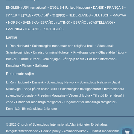
ENGLISH (US/International)
ENGLISH (United Kingdom)
DANSK
FRANÇAIS
עברית
日本語
РУССКИЙ
繁體中文
NEDERLANDS
DEUTSCH
MAGYAR
NORSK
SVENSKA
ESPAÑOL (LATINO)
ESPAÑOL (CASTELLANO)
ΕΛΛΗΝΙΚA
ITALIANO
PORTUGUÊS
Länkar
L. Ron Hubbard
Scientologins trossatser och religiösa bruk
Videokanal
Scientologin idag
En röst för mänskligheten
Frivilligpastorer
Ofta ställda frågor
Böcker
Online-kurser
Vem är jag?
Vår hjälp är din
För mer information
Kontakta
Platser
Sajtkarta
Relaterade sajter
L. Ron Hubbard
Dianetik
Scientology Network
Scientology Religion
David
Miscavige
Börja på en online-kurs
Scientologins frivilligpastorer
Internationella
scientologförbundet
Freedom Magazine
Vägen till lycka
Till stöd för en drogfri
värld
Enade för mänskliga rättigheter
Ungdomar för mänskliga rättigheter
Kommittén för mänskliga rättigheter
© 2026
Church of Scientology International.
Alla rättigheter förbehållna.
Integritetsmeddelande
•
Cookie-policy
•
Användarvillkor
•
Juridiskt meddelande