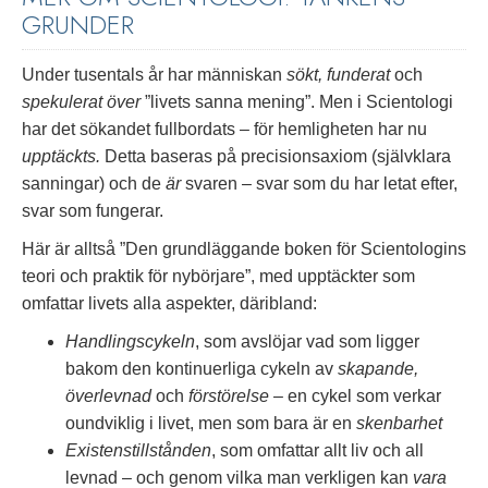
GRUNDER
Under tusentals år har människan
sökt, funderat
och
spekulerat över
”livets sanna mening”. Men i Scientologi
har det sökandet fullbordats – för hemligheten har nu
upptäckts.
Detta baseras på precisionsaxiom (självklara
sanningar) och de
är
svaren – svar som du har letat efter,
svar som fungerar.
Här är alltså ”Den grundläggande boken för Scientologins
teori och praktik för nybörjare”, med upptäckter som
omfattar livets alla aspekter, däribland:
Handlingscykeln
, som avslöjar vad som ligger
bakom den kontinuerliga cykeln av
skapande,
överlevnad
och
förstörelse
– en cykel som verkar
oundviklig i livet, men som bara är en
skenbarhet
Existenstillstånden
, som omfattar allt liv och all
levnad – och genom vilka man verkligen kan
vara