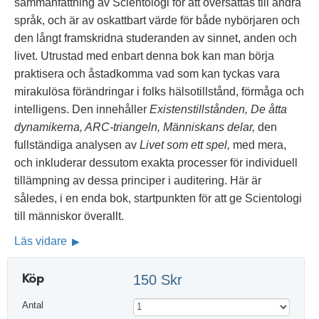
sammanfattning av Scientologi för att översättas till andra
språk, och är av oskattbart värde för både nybörjaren och
den långt framskridna studeranden av sinnet, anden och
livet. Utrustad med enbart denna bok kan man börja
praktisera och åstadkomma vad som kan tyckas vara
mirakulösa förändringar i folks hälsotillstånd, förmåga och
intelligens. Den innehåller
Existenstillstånden, De åtta
dynamikerna, ARC-triangeln, Människans delar,
den
fullständiga analysen av
Livet som ett spel,
med mera,
och inkluderar dessutom exakta processer för individuell
tillämpning av dessa principer i auditering. Här är
således, i en enda bok, startpunkten för att ge Scientologi
till människor överallt.
Läs vidare
Köp
150 Skr
Antal