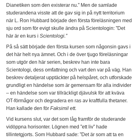
Dianetiken som den existerar nu.” Men de samlade
studerandena visste att de gav sig in på nytt territorium
när L. Ron Hubbard började den första föreläsningen med
sju ord som för evigt skulle ändra på Scientologin: ”Det
här är en kurs i
Scientologi.”
På så sätt började den första kursen som någonsin gavs i
det här helt nya ämnet. Och i de över tjugo föreläsningar
som utgör den här serien, beskrev han inte bara
Scientologi, dess omfattning och vart den var på väg. Han
beskrev detaljerat upptäckter på helspåret, och utforskade
grundligt en händelse som är gemensam för alla individer
– en händelse som var tillräckligt djävulsk för att kväva
OT-förmågor och degradera en ras av kraftfulla thetaner.
Han kallade den för
Faksimil ett.
Vid kursens slut, var det som låg framför de studerande
vidöppna horisonter. Lögnen med ”ett liv” hade
tillintetgjorts. Som Hubbard sade: ”Det är som att ta en