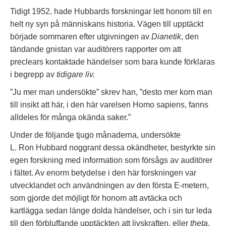
Tidigt 1952, hade Hubbards forskningar lett honom till en
helt ny syn på människans historia. Vägen till upptäckt
började sommaren efter utgivningen av
Dianetik
, den
tändande gnistan var auditörers rapporter om att
preclears kontaktade händelser som bara kunde förklaras
i begrepp av
tidigare liv.
”Ju mer man undersökte” skrev han, ”desto mer kom man
till insikt att här, i den här varelsen Homo sapiens, fanns
alldeles för många okända saker.”
Under de följande tjugo månaderna, undersökte
L. Ron Hubbard noggrant dessa okändheter, bestyrkte sin
egen forskning med information som försågs av auditörer
i fältet. Av enorm betydelse i den här forskningen var
utvecklandet och användningen av den första E-metern,
som gjorde det möjligt för honom att avtäcka och
kartlägga sedan länge dolda händelser, och i sin tur leda
till den förbluffande upptäckten att livskraften, eller
theta
,