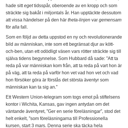
hade sitt
eget
tidsspår, oberoende av en kropp och som
sträckte sig bakåt i miljontals år. Han upptäckte dessutom
att vissa händelser på den här
theta-linjen
var
gemensam
för
alla
fall.
Som en följd av detta uppstod en ny och revolutionerande
bild av människan, inte som ett begränsat djur av kött-
och-ben, utan ett odödligt väsen vars rötter sträckte sig till
själva tidens begynnelse. Som Hubbard då sade: ”Att ta
reda på var människan kom från, att ta reda på vart hon är
på väg, att ta reda på varför hon vet vad hon vet och vad
hon försöker göra är förstås det största äventyr som
människan kan ta sig an.”
Ett Western Union-telegram som togs emot på stiftelsens
kontor i Wichita, Kansas, gav ingen antydan om det
väntande äventyret, ”Ger en serie föreläsningar”, stod det
helt enkelt, ”som föreläsningarna till Professionella
kursen, start 3 mars. Denna serie ska täcka hela