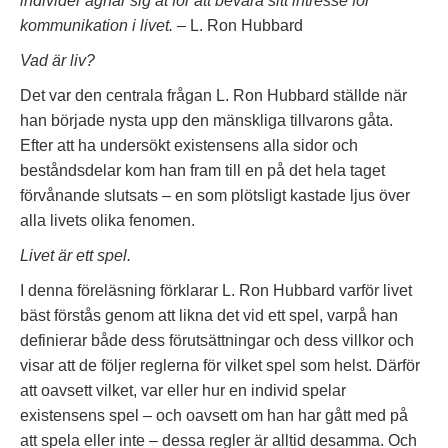
individer ägnar sig åt för att bevara sitt intresse för
kommunikation i livet.
– L. Ron Hubbard
Vad är liv?
Det var den centrala frågan L. Ron Hubbard ställde när
han började nysta upp den mänskliga tillvarons gåta.
Efter att ha undersökt existensens alla sidor och
beståndsdelar kom han fram till en på det hela taget
förvånande slutsats – en som plötsligt kastade ljus över
alla livets olika fenomen.
Livet är ett spel.
I denna föreläsning förklarar L. Ron Hubbard varför livet
bäst förstås genom att likna det vid ett spel, varpå han
definierar både dess förutsättningar och dess villkor och
visar att de följer reglerna för vilket spel som helst. Därför
att oavsett vilket, var eller hur en individ spelar
existensens spel – och oavsett om han har gått med på
att spela eller inte – dessa regler är alltid desamma. Och