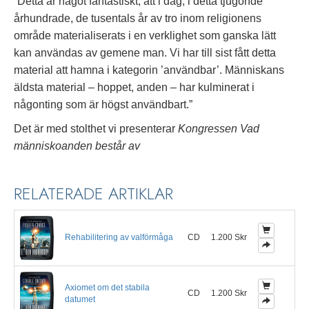
”Detta är något fantastiskt, att i dag, i detta tjugonde
århundrade, de tusentals år av tro inom religionens
område materialiserats i en verklighet som ganska lätt
kan användas av gemene man. Vi har till sist fått detta
material att hamna i kategorin ’användbar’. Människans
äldsta material – hoppet, anden – har kulminerat i
någonting som är högst användbart.”
Det är med stolthet vi presenterar
Kongressen Vad
människoanden består av
RELATERADE ARTIKLAR
Rehabilitering av valförmåga
CD
1.200 Skr
Axiomet om det stabila
CD
1.200 Skr
datumet