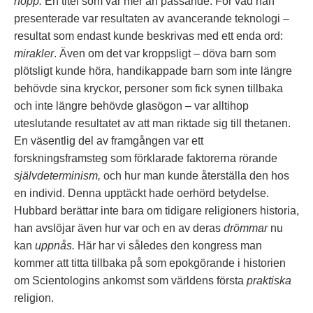
hopp.
En titel som var mer än passande. För vad han
presenterade var resultaten av avancerande teknologi –
resultat som endast kunde beskrivas med ett enda ord:
mirakler
. Även om det var kroppsligt – döva barn som
plötsligt kunde höra, handikappade barn som inte längre
behövde sina kryckor, personer som fick synen tillbaka
och inte längre behövde glasögon – var alltihop
uteslutande resultatet av att man riktade sig till thetanen.
En väsentlig del av framgången var ett
forskningsframsteg som förklarade faktorerna rörande
självdeterminism,
och hur man kunde återställa den hos
en individ. Denna upptäckt hade oerhörd betydelse.
Hubbard berättar inte bara om tidigare religioners historia,
han avslöjar även hur var och en av deras
drömmar
nu
kan
uppnås.
Här har vi således den kongress man
kommer att titta tillbaka på som epokgörande i historien
om Scientologins ankomst som världens första
praktiska
religion.