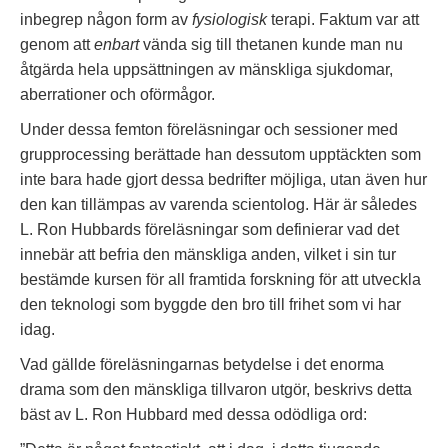
inbegrep någon form av
fysiologisk
terapi. Faktum var att
genom att
enbart
vända sig till thetanen kunde man nu
åtgärda hela uppsättningen av mänskliga sjukdomar,
aberrationer och oförmågor.
Under dessa femton föreläsningar och sessioner med
grupprocessing berättade han dessutom upptäckten som
inte bara hade gjort dessa bedrifter möjliga, utan även hur
den kan tillämpas av varenda scientolog. Här är således
L. Ron Hubbards föreläsningar som definierar vad det
innebär att befria den mänskliga anden, vilket i sin tur
bestämde kursen för all framtida forskning för att utveckla
den teknologi som byggde den bro till frihet som vi har
idag.
Vad gällde föreläsningarnas betydelse i det enorma
drama som den mänskliga tillvaron utgör, beskrivs detta
bäst av L. Ron Hubbard med dessa odödliga ord: