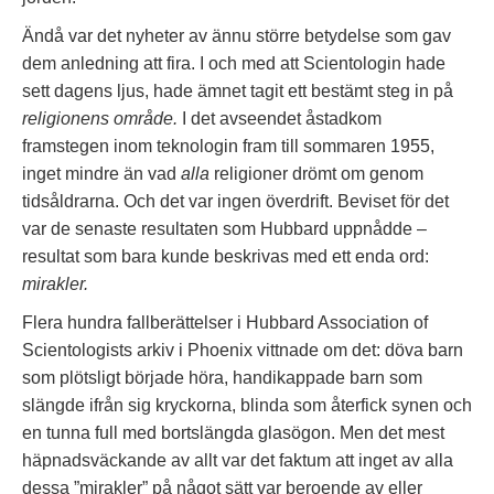
Ändå var det nyheter av ännu större betydelse som gav
dem anledning att fira. I och med att Scientologin hade
sett dagens ljus, hade ämnet tagit ett bestämt steg in på
religionens område.
I det avseendet åstadkom
framstegen inom teknologin fram till sommaren 1955,
inget mindre än vad
alla
religioner drömt om genom
tidsåldrarna. Och det var ingen överdrift. Beviset för det
var de senaste resultaten som Hubbard uppnådde –
resultat som bara kunde beskrivas med ett enda ord:
mirakler.
Flera hundra fallberättelser i Hubbard Association of
Scientologists arkiv i Phoenix vittnade om det: döva barn
som plötsligt började höra, handikappade barn som
slängde ifrån sig kryckorna, blinda som återfick synen och
en tunna full med bortslängda glasögon. Men det mest
häpnadsväckande av allt var det faktum att inget av alla
dessa ”mirakler” på något sätt var beroende av eller