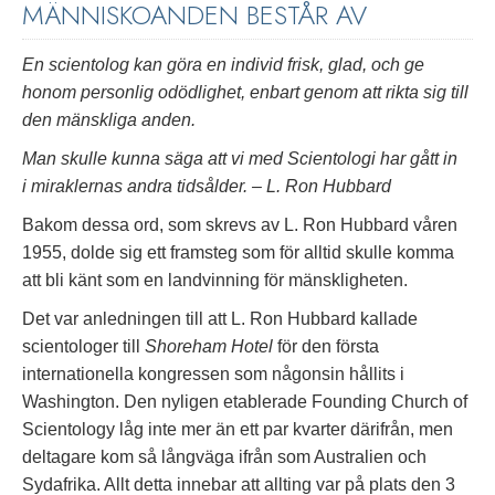
MÄNNISKOANDEN BESTÅR AV
En scientolog kan göra en individ frisk, glad, och ge
honom personlig odödlighet, enbart genom att rikta sig till
den mänskliga anden.
Man skulle kunna säga att vi med Scientologi har gått in
i miraklernas andra tidsålder.
– L. Ron Hubbard
Bakom dessa ord, som skrevs av L. Ron Hubbard våren
1955, dolde sig ett framsteg som för alltid skulle komma
att bli känt som en landvinning för mänskligheten.
Det var anledningen till att L. Ron Hubbard kallade
scientologer till
Shoreham Hotel
för den första
internationella kongressen som någonsin hållits i
Washington. Den nyligen etablerade Founding Church of
Scientology låg inte mer än ett par kvarter därifrån, men
deltagare kom så långväga ifrån som Australien och
Sydafrika. Allt detta innebar att allting var på plats den 3