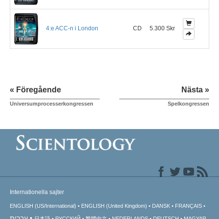
4:e ACC-n i London
CD
5.300 Skr
« Föregående
Nästa »
Universumprocesserkongressen
Spelkongressen
Internationella sajter
ENGLISH (US/International)
ENGLISH (United Kingdom)
DANSK
FRANÇAIS
עברית
日本語
РУССКИЙ
繁體中文
NEDERLANDS
DEUTSCH
MAGYAR