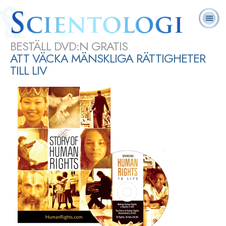
Ofta
L. Ron
Vad är
Scientologin
Online-
Frivilligpastorer
ställda
Böcker
Hubbard
Scientologi?
idag
kurser
frågor
TIPSA
ANDRA
BESTÄLL DVD:N GRATIS
ATT VÄCKA MÄNSKLIGA RÄTTIGHETER
TILL LIV