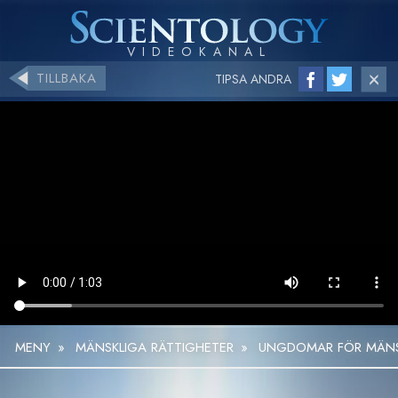
TILLBAKA
TIPSA ANDRA
MENY
»
MÄNSKLIGA RÄTTIGHETER
»
UNGDOMAR FÖR MÄNSK