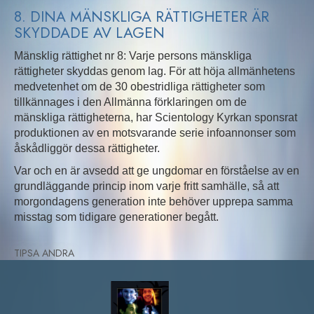
8. DINA MÄNSKLIGA RÄTTIGHETER ÄR
SKYDDADE AV LAGEN
Mänsklig rättighet nr 8: Varje persons mänskliga
rättigheter skyddas genom lag. För att höja allmänhetens
medvetenhet om de 30 obestridliga rättigheter som
tillkännages i den Allmänna förklaringen om de
mänskliga rättigheterna, har Scientology Kyrkan sponsrat
produktionen av en motsvarande serie infoannonser som
åskådliggör dessa rättigheter.
Var och en är avsedd att ge ungdomar en förståelse av en
grundläggande princip inom varje fritt samhälle, så att
morgondagens generation inte behöver upprepa samma
misstag som tidigare generationer begått.
TIPSA ANDRA