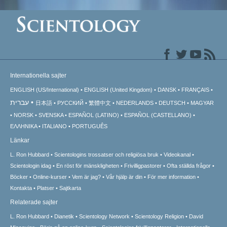
Internationella sajter
ENGLISH (US/International)
ENGLISH (United Kingdom)
DANSK
FRANÇAIS
עברית
日本語
РУССКИЙ
繁體中文
NEDERLANDS
DEUTSCH
MAGYAR
NORSK
SVENSKA
ESPAÑOL (LATINO)
ESPAÑOL (CASTELLANO)
ΕΛΛΗΝΙΚA
ITALIANO
PORTUGUÊS
Länkar
L. Ron Hubbard
Scientologins trossatser och religiösa bruk
Videokanal
Scientologin idag
En röst för mänskligheten
Frivilligpastorer
Ofta ställda frågor
Böcker
Online-kurser
Vem är jag?
Vår hjälp är din
För mer information
Kontakta
Platser
Sajtkarta
Relaterade sajter
L. Ron Hubbard
Dianetik
Scientology Network
Scientology Religion
David