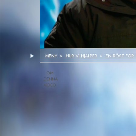
MENY
»
HUR VI HJÄLPER
»
EN RÖST FÖR