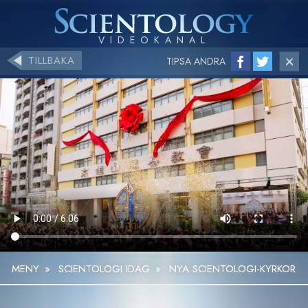
TILLBAKA
TIPSA ANDRA
MENY
»
SCIENTOLOGI IDAG
»
NYA SCIENTOLOGI-KYRKOR