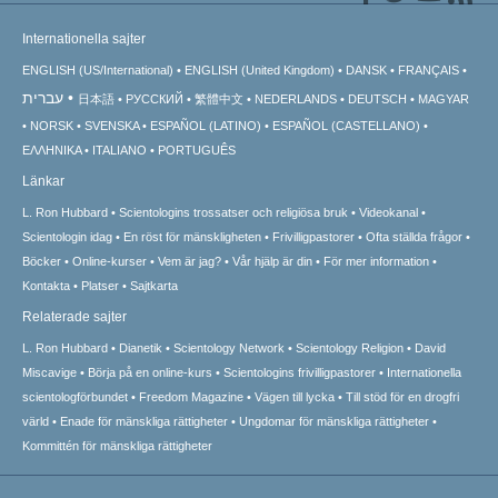
Internationella sajter
ENGLISH (US/International)
ENGLISH (United Kingdom)
DANSK
FRANÇAIS
עברית
日本語
РУССКИЙ
繁體中文
NEDERLANDS
DEUTSCH
MAGYAR
NORSK
SVENSKA
ESPAÑOL (LATINO)
ESPAÑOL (CASTELLANO)
ΕΛΛΗΝΙΚA
ITALIANO
PORTUGUÊS
Länkar
L. Ron Hubbard
Scientologins trossatser och religiösa bruk
Videokanal
Scientologin idag
En röst för mänskligheten
Frivilligpastorer
Ofta ställda frågor
Böcker
Online-kurser
Vem är jag?
Vår hjälp är din
För mer information
Kontakta
Platser
Sajtkarta
Relaterade sajter
L. Ron Hubbard
Dianetik
Scientology Network
Scientology Religion
David
Miscavige
Börja på en online-kurs
Scientologins frivilligpastorer
Internationella
scientologförbundet
Freedom Magazine
Vägen till lycka
Till stöd för en drogfri
värld
Enade för mänskliga rättigheter
Ungdomar för mänskliga rättigheter
Kommittén för mänskliga rättigheter