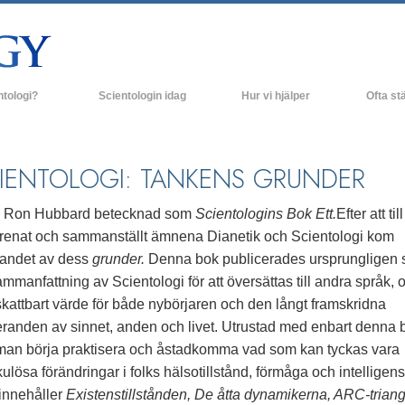
ntologi?
Scientologin idag
Hur vi hjälper
Ofta stä
religiösa bruk
Scientologi-kyrkor
Bakgrund o
rossatser & kodexar
Nya Scientologi-kyrkor
Inne i en K
IENTOLOGI: TANKENS GRUNDER
r säger om Scientologi
Avancerade organisationer
Scientologi
. Ron Hubbard betecknad som
Scientologins Bok Ett.
Efter att till
olog
Flag Land Base
örenat och sammanställt ämnena Dianetik och Scientologi kom
inandet av dess
grunder.
Denna bok publicerades ursprungligen
Freewinds
mmanfattning av Scientologi för att översättas till andra språk, 
rundprinciper
Att få ut Scientologi till världen
kattbart värde för både nybörjaren och den långt framskridna
eranden av sinnet, anden och livet. Utrustad med enbart denna 
ill Dianetik
David Miscavige - Scientologins kyrklige
ledare
man börja praktisera och åstadkomma vad som kan tyckas vara
–
ulösa förändringar i folks hälsotillstånd, förmåga och intelligens
innehåller
Existenstillstånden, De åtta dynamikerna, ARC-triang