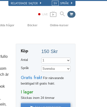
RELATERADE SAJTER
SV
SPRÅK
LIVE
llda frågor
Böcker
Online-kurser
ch grundläggande principer
Hur man löser konflikter
De inledande böckerna
yrka
Tillvarons dynamiker
Ljudböcker
Köp
150 Skr
ns organisationer
Beståndsdelarna i förståelse
Introduktions-
föreläsningar
 fullo
Antal
Lösningar för en farlig omgivning
Filmer
 som
Språk
Assister för sjukdomar och skador
och är
Gratis frakt
För närvarande
Integritet och ärlighet
berättigad till gratis frakt.
bok
Äktenskap
I lager
Den emotionella tonskalan
Skickas inom 24 timmar
.
eln,
Svar på drogproblemet