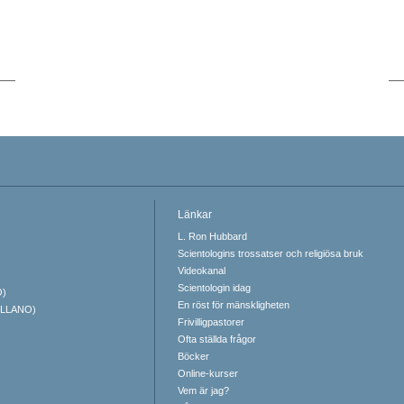
Länkar
L. Ron Hubbard
Scientologins trossatser och religiösa bruk
Videokanal
Scientologin idag
O)
En röst för mänskligheten
ELLANO)
Frivilligpastorer
Ofta ställda frågor
Böcker
Online-kurser
Vem är jag?