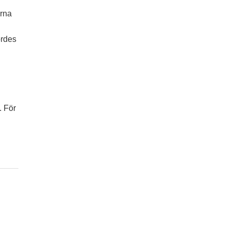
erna
ördes
.
För