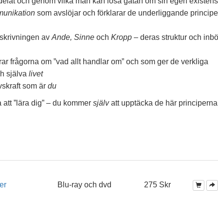
r indelat och genom vilka man kan lösa gåtan om sin egen existens
unikation
som avslöjar och förklarar de underliggande princip
skrivningen av
Ande, Sinne
och
Kropp
– deras struktur och inb
r frågorna om ”vad allt handlar om” och som ger de verkliga
h själva
livet
vskraft som är
du
att ”lära dig” – du kommer
själv
att upptäcka de här principerna
er
Blu-ray och dvd
275 Skr