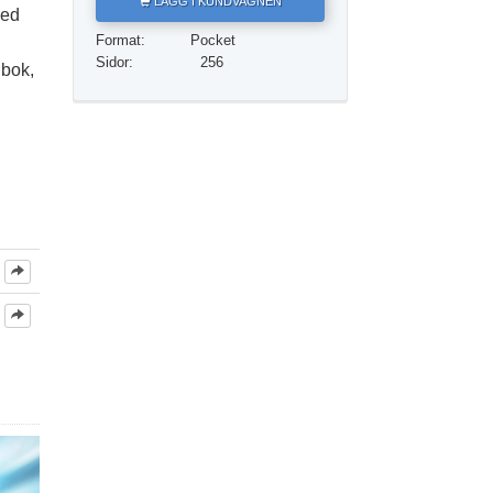
LÄGG I KUNDVAGNEN
ed
Format:
Pocket
Barn
Sidor:
256
 bok,
Verktyg för arbetslivet
Etik och tillstånden
Orsaken till undertryckande
Undersökningar
Organiseringens grunder
Grunderna i public relations
Targets och mål
Studieteknologin
Kommunikation