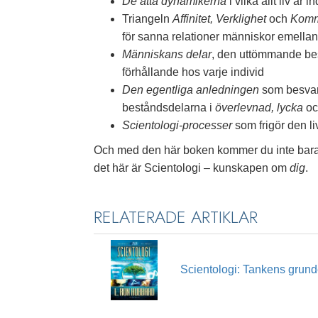
De åtta dynamikerna
i vilka allt liv ä
Triangeln
Affinitet, Verklighet
och
Komm
för sanna relationer människor emellan
Människans delar
, den uttömmande be
förhållande hos varje individ
Den egentliga anledningen
som besvara
beståndsdelarna i
överlevnad, lycka
oc
Scientologi-processer
som frigör den li
Och med den här boken kommer du inte bara 
det här är Scientologi – kunskapen om
dig
.
RELATERADE ARTIKLAR
Scientologi: Tankens grund