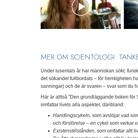
MER OM SCIENTOLOGI: TAN
Under tusentals år har människan
sökt, fund
det sökandet fullbordats – för hemligheten h
sanningar) och de
är
svaren – svar som du har
Här är alltså ”Den grundläggande boken för S
omfattar livets alla aspekter, däribland:
Handlingscykeln
, som avslöjar vad so
och
förstörelse
– en cykel som verkar ou
Existenstillstånden
, som omfattar allt 