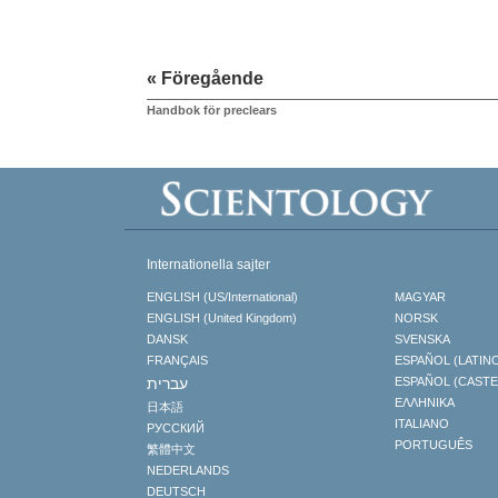
« Föregående
Handbok för preclears
Internationella sajter
ENGLISH (US/International)
MAGYAR
ENGLISH (United Kingdom)
NORSK
DANSK
SVENSKA
FRANÇAIS
ESPAÑOL (LATIN
עברית
ESPAÑOL (CAST
ΕΛΛΗΝΙΚA
日本語
ITALIANO
РУССКИЙ
PORTUGUÊS
繁體中文
NEDERLANDS
DEUTSCH