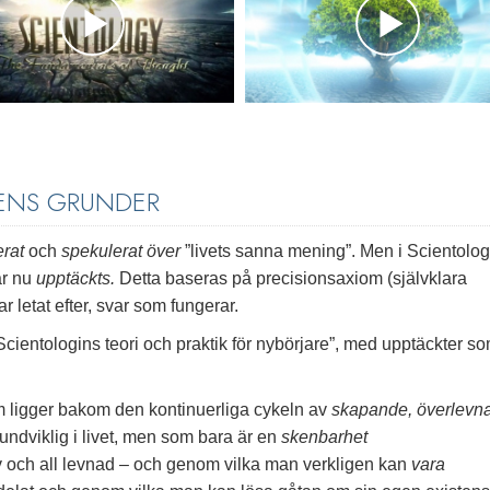
KENS GRUNDER
erat
och
spekulerat över
”livets sanna mening”. Men i Scientolog
ar nu
upptäckts.
Detta baseras på precisionsaxiom (självklara
 letat efter, svar som fungerar.
cientologins teori och praktik för nybörjare”, med upptäckter s
m ligger bakom den kontinuerliga cykeln av
skapande, överlevn
ndviklig i livet, men som bara är en
skenbarhet
liv och all levnad – och genom vilka man verkligen kan
vara