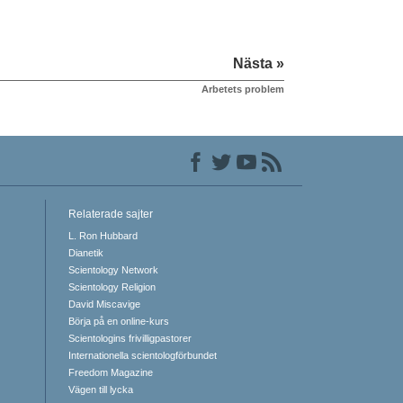
Nästa »
Arbetets problem
Relaterade sajter
L. Ron Hubbard
Dianetik
Scientology Network
Scientology Religion
David Miscavige
Börja på en online-kurs
Scientologins frivilligpastorer
Internationella scientologförbundet
Freedom Magazine
Vägen till lycka