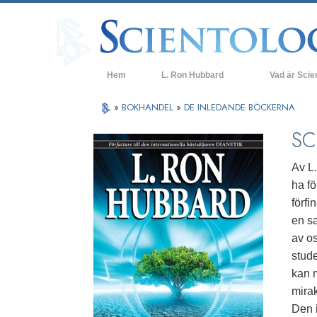
Hem
L. Ron Hubbard
Vad är Scie
Trossatser och 
»
BOKHANDEL
»
DE INLEDANDE BÖCKERNA
Scientologins t
SC
Vad scientologe
Av L
Träffa en scient
ha f
förf
Inne i en Kyrka
en sa
Scientologins g
av os
stud
En introduktion t
kan 
Kärlek och hat 
mirak
Vad är storhet?
Den 