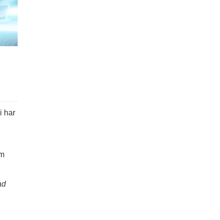
i har
om
ad