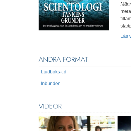
Männ
mera,
tillä
start
Läs 
ANDRA FORMAT:
Ljudboks-cd
Inbunden
VIDEOR