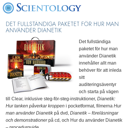
DET FULLSTÄNDIGA PAKETET FÖR HUR MAN
ANVÄNDER DIANETIK
Det fullständiga
paketet för hur man
använder Dianetik
innehåller allt man
behöver för att inleda
sitt
auditeringsäventyr
och starta på vägen
till Clear, inklusive steg-för-steg-instruktioner,
Dianetik:
Hur tanken påverkar kroppen
i pocketformat, filmerna
Hur
man använder Dianetik
på dvd,
Dianetik – föreläsningar
och demonstrationer
på cd, och Hur du använder Dianetik
– procedurguide