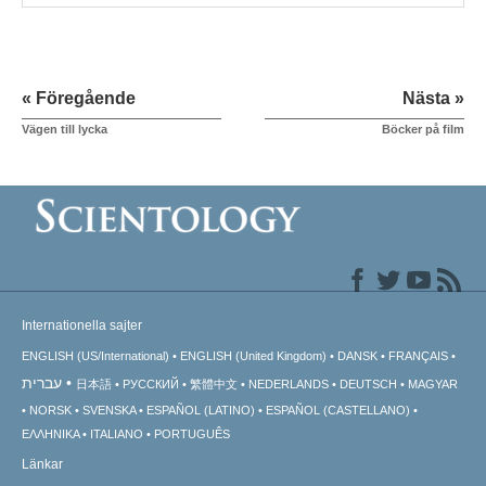
« Föregående
Nästa »
Vägen till lycka
Böcker på film
Internationella sajter
ENGLISH (US/International)
ENGLISH (United Kingdom)
DANSK
FRANÇAIS
עברית
日本語
РУССКИЙ
繁體中文
NEDERLANDS
DEUTSCH
MAGYAR
NORSK
SVENSKA
ESPAÑOL (LATINO)
ESPAÑOL (CASTELLANO)
ΕΛΛΗΝΙΚA
ITALIANO
PORTUGUÊS
Länkar