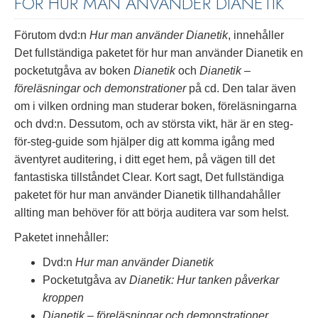
FÖR HUR MAN ANVÄNDER DIANETIK
Förutom dvd:n
Hur man använder Dianetik
, innehåller
Det fullständiga paketet för hur man använder Dianetik en
pocketutgåva av boken
Dianetik
och
Dianetik –
föreläsningar och demonstrationer
på cd. Den talar även
om i vilken ordning man studerar boken, föreläsningarna
och dvd:n. Dessutom, och av största vikt, här är en steg-
för-steg-guide som hjälper dig att komma igång med
äventyret auditering, i ditt eget hem, på vägen till det
fantastiska tillståndet Clear. Kort sagt, Det fullständiga
paketet för hur man använder Dianetik tillhandahåller
allting man behöver för att börja auditera var som helst.
Paketet innehåller:
Dvd:n
Hur man använder Dianetik
Pocketutgåva av
Dianetik: Hur tanken påverkar
kroppen
Dianetik – föreläsningar och demonstrationer