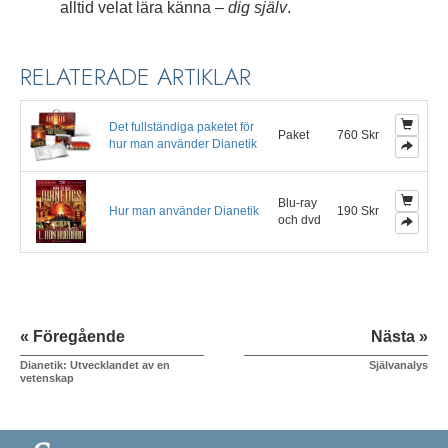
alltid velat lära känna –
dig själv
.
RELATERADE ARTIKLAR
Det fullständiga paketet för
Paket
760 Skr
hur man använder Dianetik
Blu-ray
Hur man använder Dianetik
190 Skr
och dvd
« Föregående
Nästa »
Dianetik: Utvecklandet av en
Självanalys
vetenskap