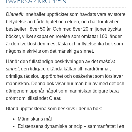
PÅVERKAR KROPPEN
Dianetik
innehåller upptäckter som hävdats vara av större
betydelse än både hjulet och elden, och har förblivit en
bestseller i över 50 år. Och med över 20 miljoner tryckta
böcker, vilket skapat en rörelse som omfattar 100 länder,
är den tveklöst den mest lästa och inflytelserika bok som
någonsin skrivits om det mänskliga sinnet.
Här är den fullständiga beskrivningen av det
reaktiva
sinnet
, den tidigare okända källan till mardrömmar,
orimliga rädslor, upprördhet och osäkerhet som förslavar
människan. Denna bok visar hur man blir av med det och
därigenom uppnår något som människan tidigare bara
drömt om: tillståndet Clear.
Bland upptäckterna som beskrivs i denna bok:
Människans mål
Existensens dynamiska princip – sammanfattat i
ett