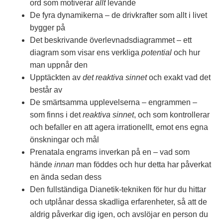
ord som motiverar
allt
levande
De fyra dynamikerna – de drivkrafter som allt i livet
bygger på
Det beskrivande överlevnadsdiagrammet – ett
diagram som visar ens verkliga
potential
och hur
man uppnår den
Upptäckten av
det reaktiva sinnet
och exakt vad det
består av
De smärtsamma upplevelserna – engrammen –
som finns i det
reaktiva sinnet
, och som kontrollerar
och befaller en att agera irrationellt, emot ens egna
önskningar och mål
Prenatala engrams inverkan på en – vad som
hände
innan
man föddes och hur detta har påverkat
en ända sedan dess
Den fullständiga Dianetik-tekniken för hur du hittar
och utplånar dessa skadliga erfarenheter, så att de
aldrig påverkar dig igen, och avslöjar en person du