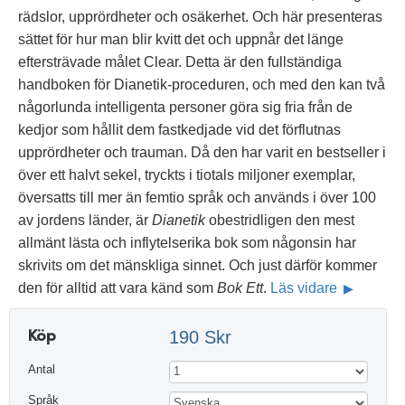
rädslor, upprördheter och osäkerhet. Och här presenteras
sättet för hur man blir kvitt det och uppnår det länge
eftersträvade målet Clear. Detta är den fullständiga
handboken för Dianetik-proceduren, och med den kan två
någorlunda intelligenta personer göra sig fria från de
kedjor som hållit dem fastkedjade vid det förflutnas
upprördheter och trauman. Då den har varit en bestseller i
över ett halvt sekel, tryckts i tiotals miljoner exemplar,
översatts till mer än femtio språk och används i över 100
av jordens länder, är
Dianetik
obestridligen den mest
allmänt lästa och inflytelserika bok som någonsin har
skrivits om det mänskliga sinnet. Och just därför kommer
den för alltid att vara känd som
Bok Ett
.
Läs vidare
Köp
190 Skr
Antal
Språk