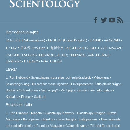
Internationella sajter
ENGLISH (US/International)
ENGLISH (United Kingdom)
DANSK
FRANÇAIS
עברית
日本語
РУССКИЙ
繁體中文
NEDERLANDS
DEUTSCH
MAGYAR
NORSK
SVENSKA
ESPAÑOL (LATINO)
ESPAÑOL (CASTELLANO)
ΕΛΛΗΝΙΚA
ITALIANO
PORTUGUÊS
Länkar
L. Ron Hubbard
Scientologins trossatser och religiösa bruk
Videokanal
Scientologin idag
En röst för mänskligheten
Frivilligpastorer
Ofta ställda frågor
Böcker
Online-kurser
Vem är jag?
Vår hjälp är din
För mer information
Kontakta
Platser
Sajtkarta
Relaterade sajter
L. Ron Hubbard
Dianetik
Scientology Network
Scientology Religion
David
Miscavige
Börja på en online-kurs
Scientologins frivilligpastorer
Internationella
scientologförbundet
Freedom Magazine
Vägen till lycka
Till stöd för en drogfri